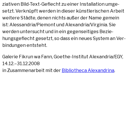
zia­ti­ven Bild-Text-Geflecht zu einer Instal­la­ti­on umge­
setzt. Ver­knüpft wer­den in die­ser künst­le­ri­schen Arbeit
wei­te­re Städ­te, denen nichts außer der Name gemein
ist: Alessandria/Piemont und Alexandria/Virginia. Sie
wer­den unter­sucht und in ein gegen­sei­ti­ges Bezie­
hungs­ge­flecht gesetzt, so dass ein neu­es Sys­tem an Ver­
bin­dun­gen entsteht.
Gale­rie Fik­run wa Fann, Goe­the-Insti­tut Alexandria/EGY,
14.12.–31.12.2008
in Zusam­men­ar­beit mit der
Biblio­the­ca Alex­an­dri­na
.