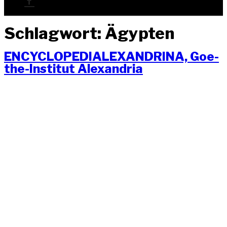
Schlagwort:
Ägypten
ENCY­CLO­PE­DI­A­LEX­AN­DRI­NA, Goe­
the-Insti­tut Alexandria
ENCY­CLO­PE­DI­A­LEX­AN­DRI­NA, Instal­la­ti­on, Goe­th