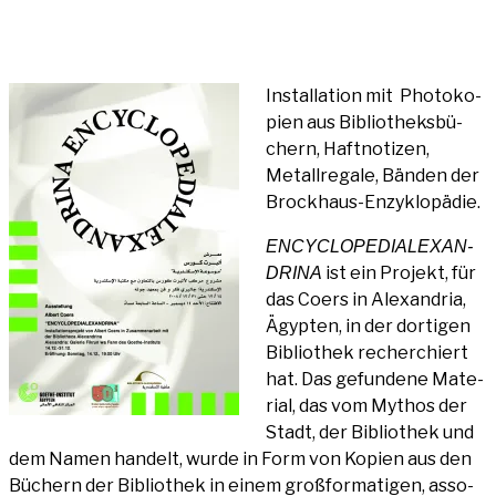
Ins­ti­ut Alex­an­dria 2008
Instal­la­ti­on mit Pho­to­ko­
pien aus Biblio­theks­bü­
chern, Haft­no­ti­zen,
Metall­re­ga­le, Bän­den der
Brockhaus-Enzyklopädie.
ENCY­CLO­PE­DI­A­LEX­AN­
ist ein Pro­jekt, für
DRI­NA
das Coers in Alex­an­dria,
Ägyp­ten, in der dor­ti­gen
Biblio­thek recher­chiert
hat. Das gefun­de­ne Mate­
ri­al, das vom Mythos der
Stadt, der Biblio­thek und
dem Namen han­delt, wur­de in Form von Kopien aus den
Büchern der Biblio­thek in einem groß­for­ma­ti­gen, asso­