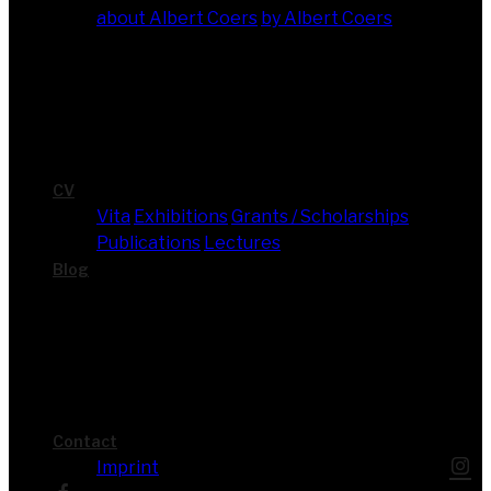
about Albert Coers
by Albert Coers
CV
Vita
Exhi­bi­ti­ons
Grants / Scholarships
Publi­ca­ti­ons
Lec­tures
Blog
Cont­act
Imprint