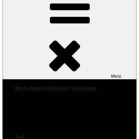
Menü
Works
News
Exhi­bi­ti­ons
Publi­ca­ti­ons
Text