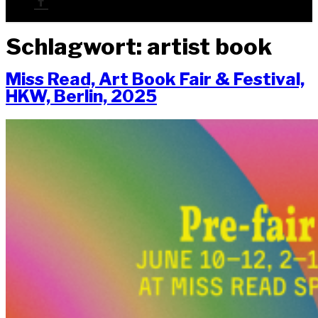
Schlagwort:
artist book
Miss Read, Art Book Fair & Fes­ti­val,
HKW, Ber­lin, 2025