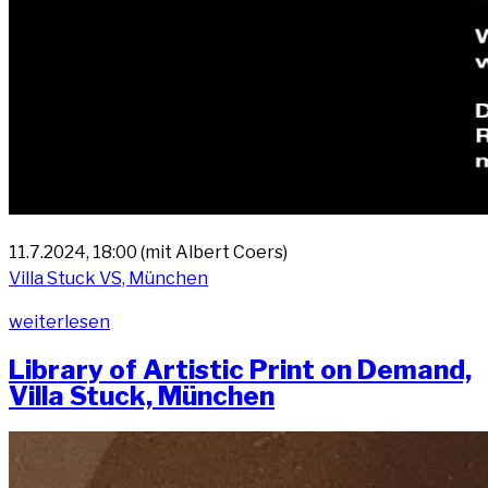
11.7.2024, 18:00 (mit Albert Coers)
Vil­la Stuck VS, München
„Lese­
wei­ter­le­sen
grup­
Libra­ry of Artis­tic Print on Demand,
pe
Vil­la Stuck, München
Vil­
la
Stuck,
Libra­