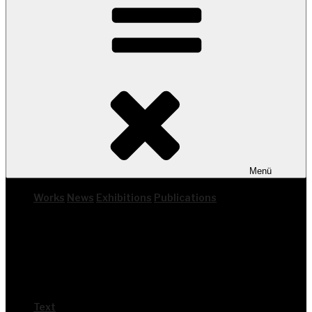
Menü
Works
News
Exhi­bi­ti­ons
Publi­ca­ti­ons
Text