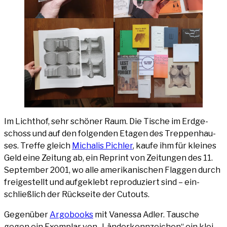
Im Licht­hof, sehr schö­ner Raum. Die Tische im Erd­ge­
schoss und auf den fol­gen­den Eta­gen des Trep­pen­hau­
ses. Tref­fe gleich
Mich­a­lis Pich­ler
, kau­fe ihm für klei­nes
Geld eine Zei­tung ab, ein Reprint von Zei­tun­gen des 11.
Sep­tem­ber 2001, wo alle ame­ri­ka­ni­schen Flag­gen durch
frei­ge­stellt und auf­ge­klebt repro­du­ziert sind – ein­
schließ­lich der Rück­sei­te der Cutouts.
Gegen­über
Arg­o­books
mit Vanes­sa Adler. Tau­sche
gegen ein Exem­plar von „Län­der­kenn­zei­chen“ ein klei­