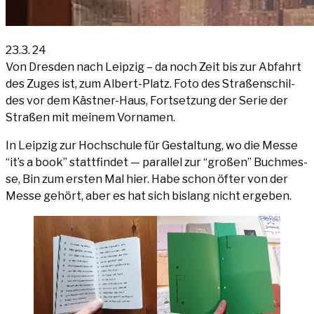
23.3. 24
Von Dres­den nach Leip­zig – da noch Zeit bis zur Abfahrt
des Zuges ist, zum Albert-Platz. Foto des Stra­ßen­schil­
des vor dem Käst­ner-Haus, Fort­set­zung der Serie der
Stra­ßen mit mei­nem Vornamen.
In Leip­zig zur Hoch­schu­le für Gestal­tung, wo die Mes­se
“it’s a book” statt­fin­det — par­al­lel zur “gro­ßen” Buch­mes­
se, Bin zum ers­ten Mal hier. Habe schon öfter von der
Mes­se gehört, aber es hat sich bis­lang nicht ergeben.