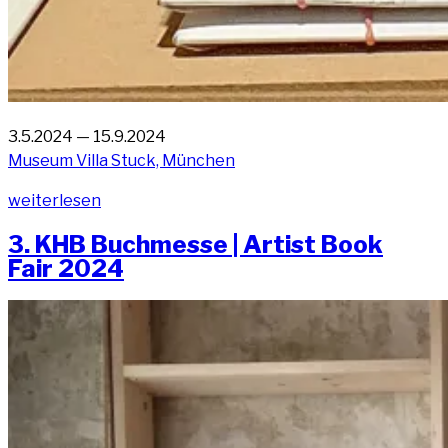
3.5.2024 — 15.9.2024
Muse­um Vil­la Stuck, München
„Libra­
wei­ter­le­sen
ry
3. KHB Buch­mes­se | Artist Book
of
Fair 2024
Artis­
tic
Print
on
Demand,
Vil­
la
Stuck,