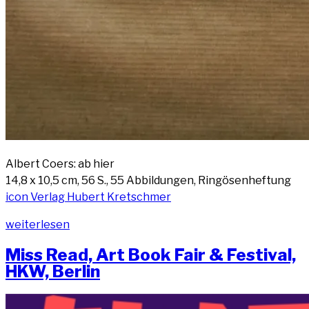
Albert Coers: ab hier
14,8 x 10,5 cm, 56 S., 55 Abbil­dun­gen, Rin­gö­sen­hef­tung
icon Ver­lag Hubert Kretschmer
„Albert
wei­ter­le­sen
Coers:
Miss Read, Art Book Fair & Fes­ti­val,
ab
HKW, Berlin
hier, 2025“