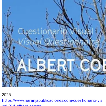
2025
https://​www​.naran​ja​pu​bli​ca​cio​nes​.com/​c​u​e​s​t​i​o​n​a​r​i​o​-​v​i​s​