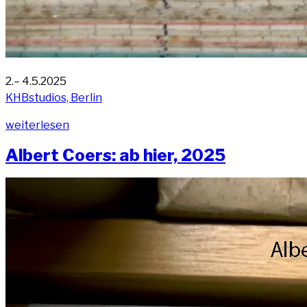
2.– 4.5.2025
KHB­stu­di­os, Berlin
„4.
wei­ter­le­sen
KHB
Albert Coers: ab hier, 2025
Buch­
mes­
se
|
Artist
Book
Fair,
KHB
Stu­
di­