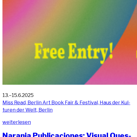
13.–15.6.2025
Miss Read, Ber­lin Art Book Fair & Fes­ti­val, Haus der Kul­
tu­ren der Welt, Berlin
„Miss
wei­ter­le­sen
Read,
Naran­ja Publi­ca­cio­nes: Visu­al Ques­
Art