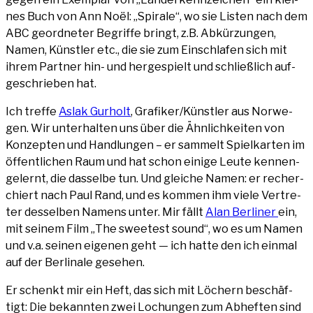
nes Buch von Ann Noël: „Spi­ra­le“, wo sie Lis­ten nach dem
ABC geord­ne­ter Begrif­fe bringt, z.B. Abkür­zun­gen,
Namen, Künst­ler etc., die sie zum Ein­schla­fen sich mit
ihrem Part­ner hin- und her­ge­spielt und schließ­lich auf­
ge­schrie­ben hat.
Ich tref­fe
Aslak Gur­holt
, Grafiker/Künstler aus Nor­we­
gen. Wir unter­hal­ten uns über die Ähn­lich­kei­ten von
Kon­zep­ten und Hand­lun­gen – er sam­melt Spiel­kar­ten im
öffent­li­chen Raum und hat schon eini­ge Leu­te ken­nen­
ge­lernt, die das­sel­be tun. Und glei­che Namen: er recher­
chiert nach Paul Rand, und es kom­men ihm vie­le Ver­tre­
ter des­sel­ben Namens unter. Mir fällt
Alan Ber­li­ner
ein,
mit sei­nem Film „The swee­test sound“, wo es um Namen
und v.a. sei­nen eige­nen geht — ich hat­te den ich ein­mal
auf der Ber­li­na­le gesehen.
Er schenkt mir ein Heft, das sich mit Löchern beschäf­
tigt: Die bekann­ten zwei Lochun­gen zum Abhef­ten sind