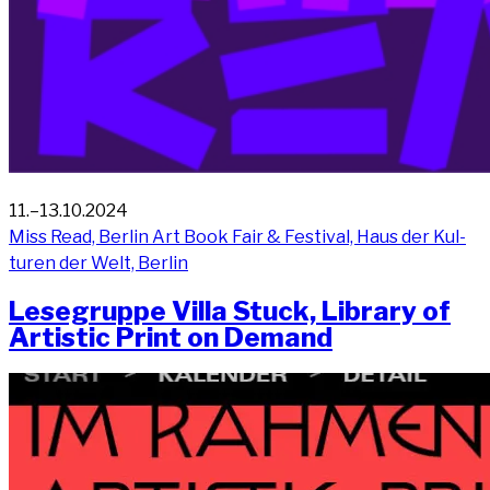
11.–13.10.2024
Miss Read, Ber­lin Art Book Fair & Fes­ti­val, Haus der Kul­
tu­ren der Welt, Berlin
Lese­grup­pe Vil­la Stuck, Libra­ry of
Artis­tic Print on Demand