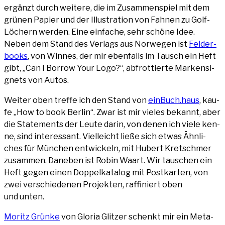
ergänzt durch wei­te­re, die im Zusam­men­spiel mit dem
grü­nen Papier und der Illus­tra­ti­on von Fah­nen zu Golf-
Löchern wer­den. Eine ein­fa­che, sehr schö­ne Idee.
Neben dem Stand des Ver­lags aus Nor­we­gen ist
Fel­der­
books
, von Win­nes, der mir eben­falls im Tausch ein Heft
gibt, „Can I Bor­row Your Logo?“, abfrot­tier­te Mar­ken­si­
gnets von Autos.
Wei­ter oben tref­fe ich den Stand von
ein​Buch​.haus
, kau­
fe „How to book Ber­lin“. Zwar ist mir vie­les bekannt, aber
die State­ments der Leu­te dar­in, von denen ich vie­le ken­
ne, sind inter­es­sant. Viel­leicht lie­ße sich etwas Ähn­li­
ches für Mün­chen ent­wi­ckeln, mit Hubert Kret­schmer
zusam­men. Dane­ben ist Robin Waart. Wir tau­schen ein
Heft gegen einen Dop­pel­ka­ta­log mit Post­kar­ten, von
zwei ver­schie­de­nen Pro­jek­ten, raf­fi­niert oben
und unten.
Moritz Grün­ke
von Glo­ria Glit­zer schenkt mir ein Meta-