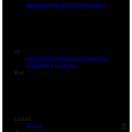
about Albert Coers
by Albert Coers
CV
Vita
Exhi­bi­ti­ons
Grants / Scholarships
Publi­ca­ti­ons
Lec­tures
Blog
Cont­act
Imprint