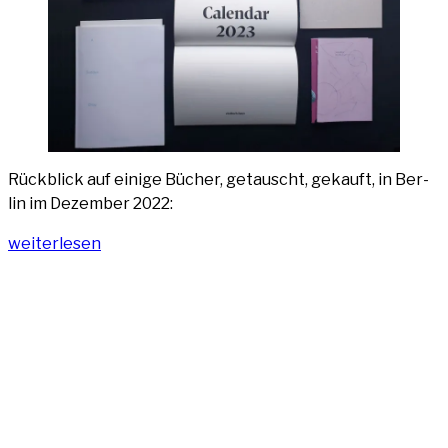
Rück­blick auf eini­ge Bücher, getauscht, gekauft, in Ber­
lin im Dezem­ber 2022:
„Bücher
wei­ter­le­sen
2022
—
Ber­
lin
im
Dezem­
ber“