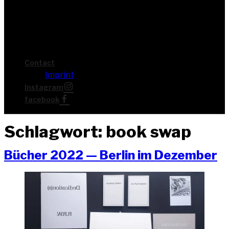
Cont­act
Imprint
Insta­gram
face­book
Schlagwort:
book swap
Bücher 2022 — Ber­lin im Dezember