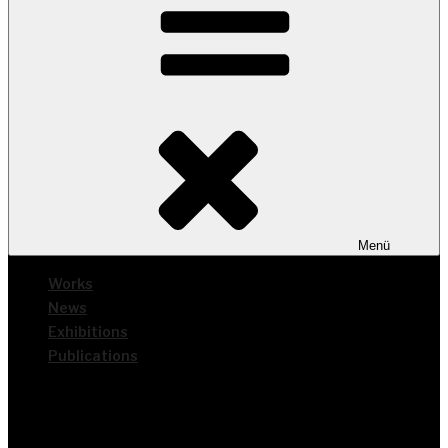
Menü
Works
News
Exhi­bi­ti­ons
Publi­ca­ti­ons