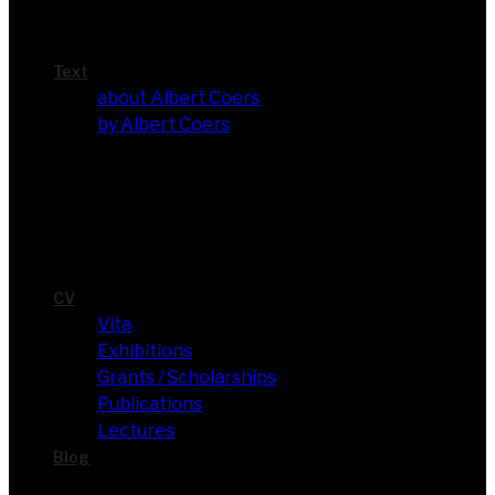
Text
about Albert Coers
by Albert Coers
CV
Vita
Exhi­bi­ti­ons
Grants / Scholarships
Publi­ca­ti­ons
Lec­tures
Blog