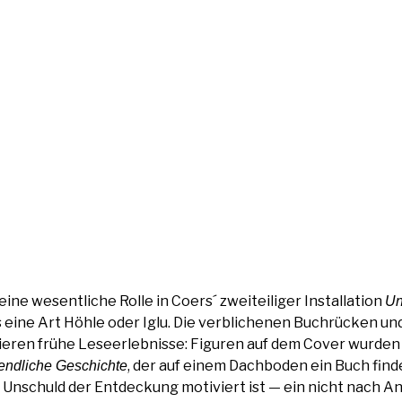
ine wesent­li­che Rol­le in Coers´ zwei­tei­li­ger Instal­la­ti­on
Un
eine Art Höh­le oder Iglu. Die ver­bli­che­nen Buch­rü­cken und 
ie­ren frü­he Lese­er­leb­nis­se: Figu­ren auf dem Cover wur­de
, der auf einem Dach­bo­den ein Buch fin­d
nd­li­che Geschich­te
der Unschuld der Ent­de­ckung moti­viert ist — ein nicht nach Anw