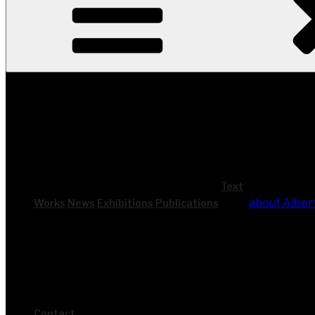
Text
about Alber
Works
News
Exhi­bi­ti­ons
Publi­ca­ti­ons
Cont­act