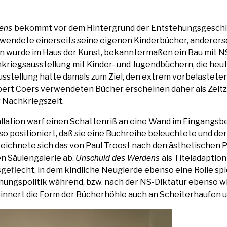
bekommt vor dem Hin­ter­grund der Ent­ste­hungs­ge­schich
dens
en­de­te einer­seits sei­ne eige­nen Kin­der­bü­cher, ande­rer­se
i­on wur­de im Haus der Kunst, bekann­ter­ma­ßen ein Bau mit N
kriegs­aus­stel­lung mit Kin­der- und Jugend­bü­chern, die heu­
s­stel­lung hat­te damals zum Ziel, den extrem vor­be­las­te­te
Albert Coers ver­wen­de­ten Bücher erschei­nen daher als Zeit­z
r Nachkriegszeit.
l­la­ti­on warf einen Schat­ten­riß an eine Wand im Ein­gangs­
o posi­tio­niert, daß sie eine Buch­rei­he beleuch­te­te und dere
 zeich­ne­te sich das von Paul Troost nach den ästhe­ti­schen Pr
 Säu­len­ga­le­rie ab.
als Titel­ad­ap­ti­
Unschuld des Wer­dens
­ge­flecht, in dem kind­li­che Neu­gier­de eben­so eine Rol­le sp
­hungs­po­li­tik wäh­rend, bzw. nach der NS-Dik­ta­tur eben­so wi
rin­nert die Form der Bücher­höh­le auch an Schei­ter­hau­fe