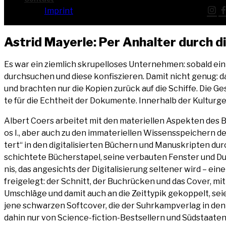
Imprint
Astrid May­er­le: Per Anhal­ter durch 
Es war ein ziem­lich skru­pel­lo­ses Unter­neh­men: sobald ein
durch­su­chen und die­se kon­fis­zie­ren. Damit nicht genug: 
und brach­ten nur die Kopien zurück auf die Schif­fe. Die Ges
te für die Echt­heit der Doku­men­te. Inner­halb der Kul­tur­ge
Albert Coers arbei­tet mit den mate­ri­el­len Aspek­ten des B
os I., aber auch zu den imma­te­ri­el­len Wis­sens­spei­chern 
tert“ in den digi­ta­li­sier­ten Büchern und Manu­skrip­ten d
schich­te­te Bücher­sta­pel, sei­ne ver­bau­ten Fens­ter und Du
nis, das ange­sichts der Digi­ta­li­sie­rung sel­te­ner wird – ei
frei­ge­legt: der Schnitt, der Buch­rü­cken und das Cover, mit
Umschlä­ge und damit auch an die Zeit­ty­pik gekop­pelt, sei­
jene schwar­zen Soft­co­ver, die der Suhr­kamp­ver­lag in den
dahin nur von Sci­ence-fic­tion-Best­sel­lern und Süd­staa­te