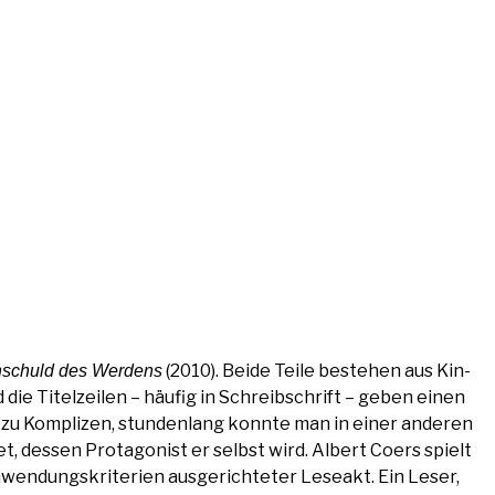
(2010). Bei­de Tei­le bestehen aus Kin­
schuld des Wer­dens
die Titel­zei­len – häu­fig in Schreib­schrift – geben einen
n zu Kom­pli­zen, stun­den­lang konn­te man in einer ande­ren
et, des­sen Prot­ago­nist er selbst wird. Albert Coers spielt
en­dungs­kri­te­ri­en aus­ge­rich­te­ter Lese­akt. Ein Leser,