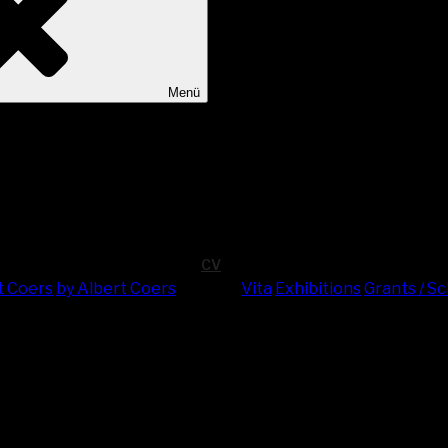
Menü
CV
t Coers
by Albert Coers
Vita
Exhi­bi­ti­ons
Grants / S