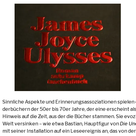
Sinn­li­che Aspek­te und Erin­ne­rungs­as­so­zia­tio­nen spie­len e
der­bü­chern der 50er bis 70er Jah­re, der eine erscheint als 
Hin­weis auf die Zeit, aus der die Bücher stam­men. Sie evo­z
Welt ver­sin­ken – wie etwa Bas­ti­an, Haupt­fi­gur von
Die Une
mit sei­ner Instal­la­ti­on auf ein Lese­ereig­nis an, das von 