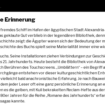
die Erinnerung
 frem­des Schiff im Hafen der ägyp­ti­schen Stadt Alex­an­dria an
das geklau­te Gut ver­blieb in der legen­dä­ren Biblio­thek, de
chich­te zeigt: die Ägyp­ter waren sich der Bedeu­tung der mat
­schich­te des Buchs spielt sei­ne Mate­ria­li­tät immer eine wich
uchs. Sei­ne Instal­la­tio­nen zie­hen Ver­bin­dun­gen zur Gesch
des 21. Jahr­hun­derts. Heu­te besteht die Biblio­thek von Alex­
urch Berüh­ren des Touch­screens. „Umblät­tern“ – ein Begriff 
rch­gän­ge ent­ste­hen vor die­ser kul­tur­ge­schicht­li­chen En
ne viel­leicht bald ana­chro­nis­ti­sche Erfah­rung. Je nach Bau­we
 dem jeder Leser oft eine ganz per­sön­li­che Erin­ne­rung an ei
en es die gel­ben, mit Kuli bekra­kel­ten Reclam-Hef­te aus der
 80er Jah­ren für die Rei­he „Roma­ne des Jahr­hun­derts“ erfan
n­sa­gas kannte.