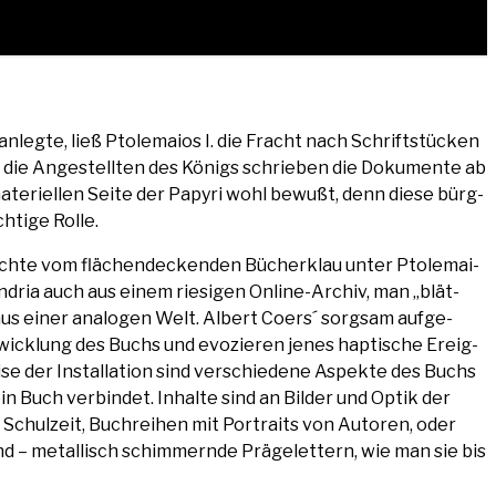
leg­te, ließ Pto­le­mai­os I. die Fracht nach Schrift­stü­cken
nn die Ange­stell­ten des Königs schrie­ben die Doku­men­te ab
e­ri­el­len Sei­te der Papy­ri wohl bewußt, denn die­se bürg­
­ti­ge Rolle.
ich­te vom flä­chen­de­cken­den Bücher­klau unter Pto­le­mai­
an­dria auch aus einem rie­si­gen Online-Archiv, man „blät­
aus einer ana­lo­gen Welt. Albert Coers´ sorg­sam auf­ge­
t­wick­lung des Buchs und evo­zie­ren jenes hap­ti­sche Ereig­
i­se der Instal­la­ti­on sind ver­schie­de­ne Aspek­te des Buchs
n Buch ver­bin­det. Inhal­te sind an Bil­der und Optik der
 Schul­zeit, Buch­rei­hen mit Por­traits von Autoren, oder
d – metal­lisch schim­mern­de Prä­ge­let­tern, wie man sie bis