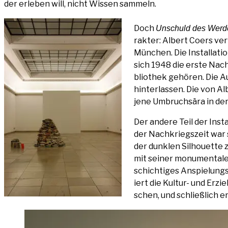
der erle­ben will, nicht Wis­sen sammeln.
Doch
Unschuld des Wer­
rak­ter: Albert Coers ver­w
Mün­chen. Die Instal­la­t
sich 1948 die ers­te Nach­
blio­thek gehö­ren. Die Au
hin­ter­las­sen. Die von 
jene Umbruchs­ära in de
Der ande­re Teil der Insta
der Nach­kriegs­zeit war s
der dunk­len Sil­hou­et­te
mit sei­ner monu­men­ta­len
schich­ti­ges Anspie­lungs
iert die Kul­tur- und Erzie
schen, und schließ­lich e