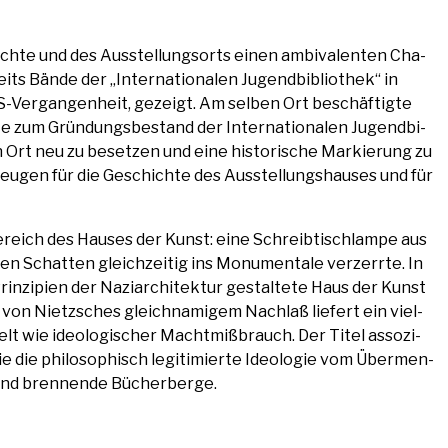
­te und des Aus­stel­lungs­orts einen ambi­va­len­ten Cha­
its Bän­de der „Inter­na­tio­na­len Jugend­bi­blio­thek“ in
S-Ver­gan­gen­heit, gezeigt. Am sel­ben Ort beschäf­tig­te
te zum Grün­dungs­be­stand der Inter­na­tio­na­len Jugend­bi­
n Ort neu zu beset­zen und eine his­to­ri­sche Mar­kie­rung zu
eu­gen für die Geschich­te des Aus­stel­lungs­hau­ses und für
be­reich des Hau­ses der Kunst: eine Schreib­tisch­lam­pe aus
n Schat­ten gleich­zei­tig ins Monu­men­ta­le ver­zerr­te. In
in­zi­pi­en der Naziar­chi­tek­tur gestal­te­te Haus der Kunst
on von Nietz­sches gleich­na­mi­gem Nach­laß lie­fert ein viel­
ielt wie ideo­lo­gi­scher Macht­miß­brauch. Der Titel asso­zi­
e die phi­lo­so­phisch legi­ti­mier­te Ideo­lo­gie vom Über­men­
n und bren­nen­de Bücherberge.