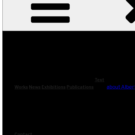
Text
about Alber
Works
News
Exhi­bi­ti­ons
Publi­ca­ti­ons
Cont­act