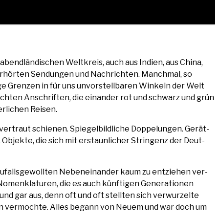
abend­län­di­schen Welt­kreis, auch aus Indi­en, aus Chi­na,
er­hör­ten Sen­dun­gen und Nach­rich­ten. Manch­mal, so
 Gren­zen in für uns unvor­stell­ba­ren Win­keln der Welt
tsch­ten Anschrif­ten, die ein­an­der rot und schwarz und grün
r­li­chen Reisen.
r­traut schie­nen. Spie­gel­bild­li­che Dop­pe­lun­gen. Gerät­
 Objek­te, die sich mit erstaun­li­cher Strin­genz der Deut­
 zufalls­ge­woll­ten Neben­ein­an­der kaum zu ent­zie­hen ver­
Nomen­kla­tu­ren, die es auch künf­ti­gen Gene­ra­tio­nen
z und gar aus, denn oft und oft stell­ten sich ver­wur­zel­te
l­len ver­moch­te. Alles begann von Neu­em und war doch um