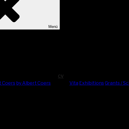
Menü
CV
t Coers
by Albert Coers
Vita
Exhi­bi­ti­ons
Grants / S