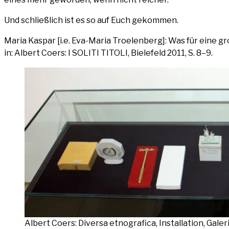
Und schließ­lich ist es so auf Euch gekommen.
Maria Kas­par [i.e. Eva-Maria Troelen­berg]: Was für eine gr
in: Albert Coers: I SOLI­TI TITO­LI, Bie­le­feld 2011, S. 8–9.
Albert Coers: Diver­sa etno­gra­fi­ca, Instal­la­ti­on, Ga