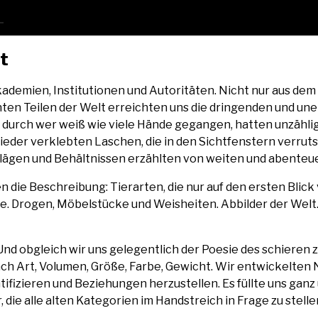
it
de­mien, Insti­tu­tio­nen und Auto­ri­tä­ten. Nicht nur aus dem 
n­ten Tei­len der Welt erreich­ten uns die drin­gen­den und un
urch wer weiß wie vie­le Hän­de gegan­gen, hat­ten unzäh­li­ge
wie­der ver­kleb­ten Laschen, die in den Sicht­fens­tern ver­ru
­gen und Behält­nis­sen erzähl­ten von wei­ten und aben­teu­e
 die Beschrei­bung: Tier­ar­ten, die nur auf den ers­ten Blick ve
­ze. Dro­gen, Möbel­stü­cke und Weis­hei­ten. Abbil­der der Welt.
g. Und obgleich wir uns gele­gent­lich der Poe­sie des schie­ren
ach Art, Volu­men, Grö­ße, Far­be, Gewicht. Wir ent­wi­ckel­ten 
­ti­fi­zie­ren und Bezie­hun­gen her­zu­stel­len. Es füll­te uns gan
 die alle alten Kate­go­rien im Hand­streich in Fra­ge zu ste