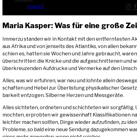
Imprint
Maria Kas­per: Was für eine gro­ße Ze
Immer­zu stan­den wir in Kon­takt mit den ent­fern­tes­ten Aka­
aus Afri­ka und von jen­seits des Atlan­tiks, von allen bekan
schien es, hat­ten sie Wochen und Jah­re gebraucht, waren d
über­schrit­ten: die Kni­cke und die auf­ge­schnit­te­nen und 
über­kreu­zen­den Auf­dru­cke und Ver­mer­ke auf den Umschlä
Alles, was wir erfuh­ren, war neu und lohn­te allein des­we­gen
schaf­ten und Hebel zur Über­lis­tung phy­si­ka­li­scher Geset
bar­keit ent­zo­gen. Sil­ber­ne Her­zen und Messgeräte.
Alles sich­te­ten, ord­ne­ten und schich­te­ten wir sorg­fäl­ti
moch­ten, erprob­ten wir gewis­sen­haft Klas­si­fi­ka­tio­nen n
leich­ter machen soll­ten, Din­ge wie­der auf­zu­fin­den, zu iden
Pro­ble­me, so bald eine neue Sen­dung dazu­ge­kom­men war,
eines mehr gewor­den, wenn nicht reicher.