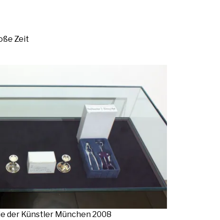
o­ße Zeit
le­rie der Künst­ler Mün­chen 2008