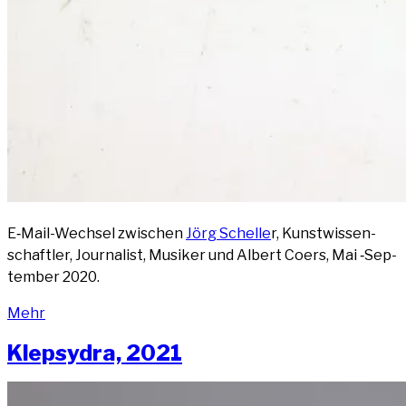
E‑Mail-Wech­sel zwi­schen
Jörg Schel­le
r, Kunst­wis­sen­
schaft­ler, Jour­na­list, Musi­ker und Albert Coers, Mai ‑Sep­
tem­ber 2020.
Mehr
Kle­psy­dra, 2021