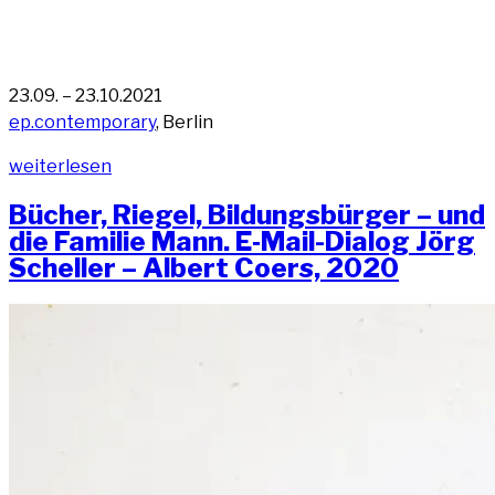
23.09. – 23.10.2021
ep.contemporary
, Ber­lin
„COMING
wei­ter­le­sen
SOON,
Bücher, Rie­gel, Bil­dungs­bür­ger – und
ep.contemporary,
die Fami­lie Mann. E‑Mail-Dia­log Jörg
Ber­
Schel­ler – Albert Coers, 2020
lin“