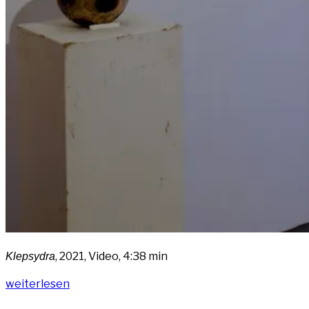
, 2021, Video, 4:38 min
Kle­psy­dra
„Kle­
wei­ter­le­sen
psy­