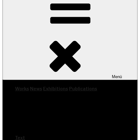
Menü
Works
News
Exhi­bi­ti­ons
Publi­ca­ti­ons
Text