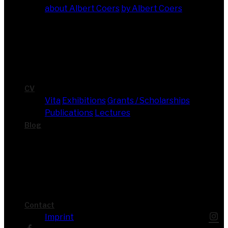
about Albert Coers
by Albert Coers
CV
Vita
Exhi­bi­ti­ons
Grants / Scholarships
Publi­ca­ti­ons
Lec­tures
Blog
Cont­act
Imprint