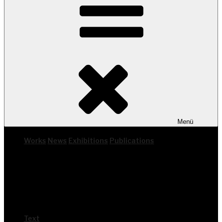
Menü
Works
News
Exhi­bi­ti­ons
Publi­ca­ti­ons
Text