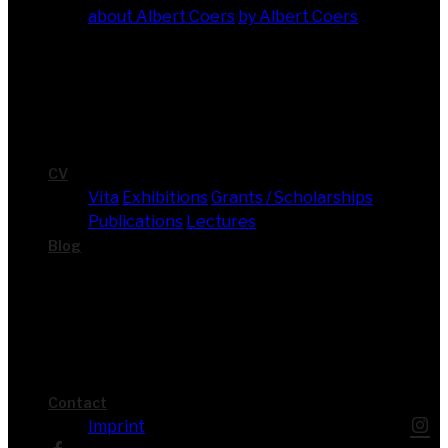
about Albert Coers
by Albert Coers
CV
Vita
Exhi­bi­ti­ons
Grants / Scholarships
Publi­ca­ti­ons
Lec­tures
Blog
Cont­act
Imprint