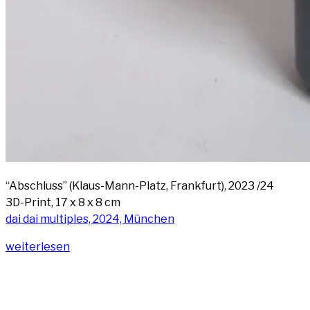
“Abschluss” (Klaus-Mann-Platz, Frank­furt), 2023 /24
3D-Print, 17 x 8 x 8 cm
dai dai mul­ti­ples, 2024, München
„Abschluss
wei­ter­le­sen
(Klaus
‑Mann-
Platz,