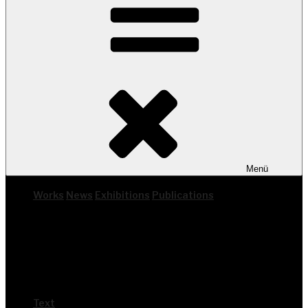
Menü
Works
News
Exhi­bi­ti­ons
Publi­ca­ti­ons
Text