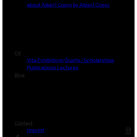
about Albert Coers
by Albert Coers
CV
Vita
Exhi­bi­ti­ons
Grants / Scholarships
Publi­ca­ti­ons
Lec­tures
Blog
Cont­act
Imprint