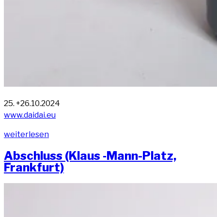
25. +26.10.2024
www​.dai​dai​.eu
„dai
wei­ter­le­sen
dai
Abschluss (Klaus ‑Mann-Platz,
mul­
Frankfurt)
ti­
ples 2024“