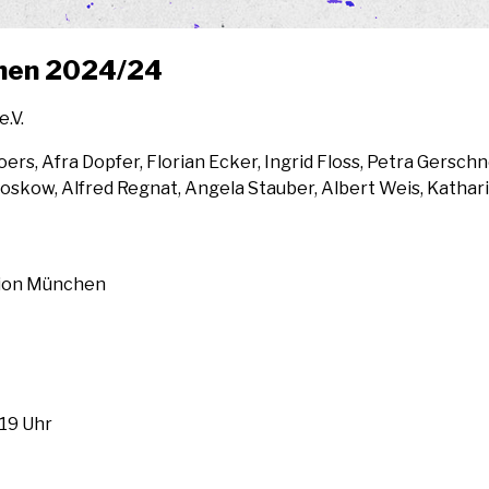
­chen 2024/24
.V.
oers, Afra Dop­fer, Flo­ri­an Ecker, Ingrid Floss, Petra Ger­sch­
los­kow, Alfred Reg­nat, Ange­la Stau­ber, Albert Weis, Katha­
si­on Mün­chen
 ‑19 Uhr