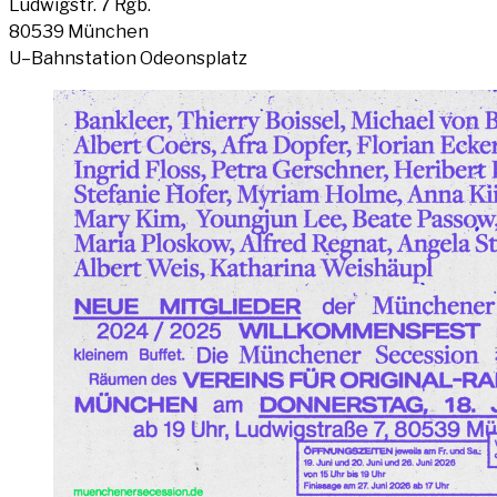
Lud­wigstr. 7 Rgb.
80539 Mün­chen
U–Bahnstation Ode­ons­platz