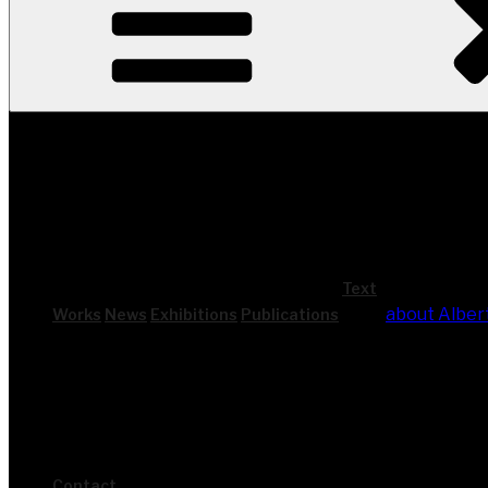
Text
about Alber
Works
News
Exhi­bi­ti­ons
Publi­ca­ti­ons
Cont­act