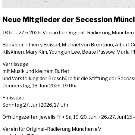
Neue Mit­glie­der der Seces­si­on Mün
18.6. — 27.6.2026, Ver­ein für Original–Radierung Mün­chen e
Bank­leer, Thier­ry Bois­sel, Micha­el von Bren­ta­no, Albert C
Kiis­ki­nen, Mary Kim, Young­jun Lee, Bea­te Pas­sow, Maria P
Ver­nis­sa­ge
mit Musik und klei­nem Buf­fet
und Vor­stel­lung der Bro­schü­re für die Stif­tung der Seces­
Don­ners­tag, 18. Juni 2026, 19 Uhr
Finis­sa­ge
Sonn­tag 27. Juni 2026, 17 Uhr
Öff­nungs­zei­ten jeweils Fr + Sa, 19./20. Juni +26./27. Juni 15
Ver­ein für Original–Radierung Mün­chen e.V.