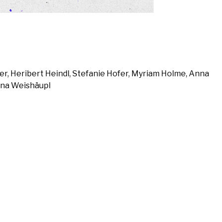
ner, Heri­bert Heindl, Ste­fa­nie Hofer, Myri­am Hol­me, Anna
ri­na Weishäupl