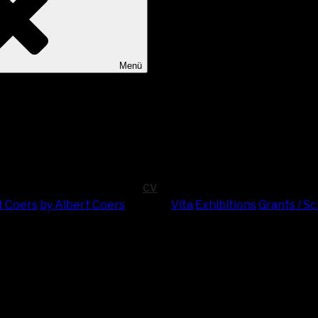
Menü
CV
t Coers
by Albert Coers
Vita
Exhi­bi­ti­ons
Grants / S