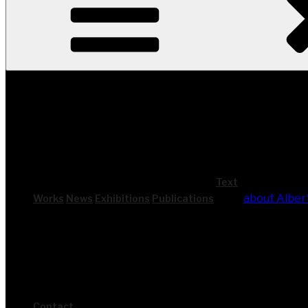
Text
about Alber
Works
News
Exhi­bi­ti­ons
Publi­ca­ti­ons
Cont­act