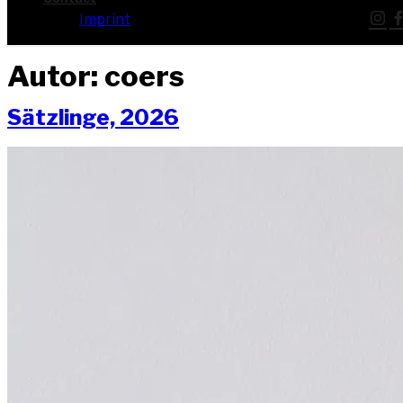
Imprint
Autor:
coers
Sätz­lin­ge, 2026