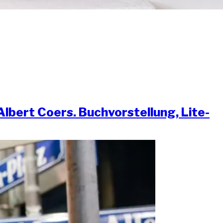
bert Coers. Buch­vor­stel­lung, Lite­