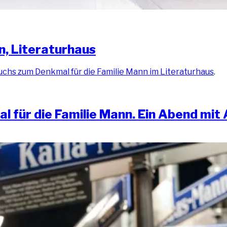
ten, Literaturhaus
uchs zum Denk­mal für die Fami­lie Mann im Lite­ra­tur­haus
.
 für die Fami­lie Mann. Ein Abend mit Al