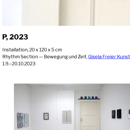
P, 2023
Instal­la­ti­on, 20 x 120 x 5 cm
Rhythm Sec­tion — Bewe­gung und Zeit,
Gise­la Frei­er Kunst
1.9.–20.10.2023