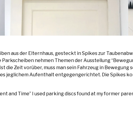
schei­ben aus der Eltern­haus, gesteckt in Spikes zur Tau­ben­ab­
 Die Park­schei­ben neh­men The­men der Aus­stel­lung “Bewe­g
Ist die Zeit vor­über, muss man sein Fahr­zeug in Bewe­gung se
pikes jeg­li­chem Auf­ent­halt ent­ge­gen­ge­rich­tet. Die Spikes k
ent and Time” I used par­king discs found at my for­mer par­