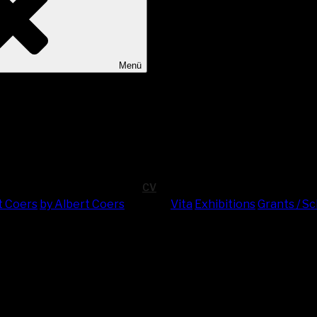
Menü
CV
t Coers
by Albert Coers
Vita
Exhi­bi­ti­ons
Grants / S