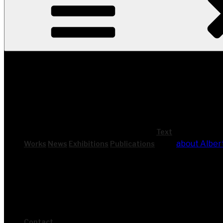
Text
about Alber
Works
News
Exhi­bi­ti­ons
Publi­ca­ti­ons
Cont­act