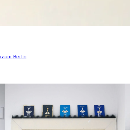
­raum, Ber­lin