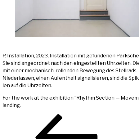
P, Instal­la­ti­on, 2023, Instal­la­ti­on mit gefun­de­nen Park­
Sie sind ange­ord­net nach den ein­ge­stell­ten Uhr­zei­ten.
mit einer mecha­nisch-rol­len­den Bewe­gung des Stell­rads. 
Nie­der­las­sen, einen Auf­ent­halt signa­li­sie­ren, sind die S
len auf die Uhrzeiten.
For the work at the exhi­bi­ti­on “Rhythm Sec­tion — Move­m
landing.
Beitragsnavigation
Vorheriger
Beitrag