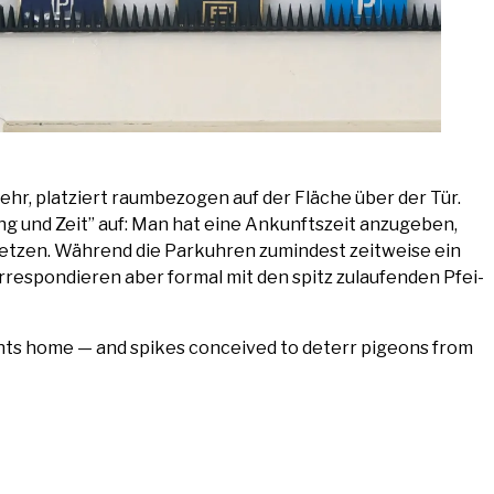
wehr, plat­ziert raum­be­zo­gen auf der Flä­che über der Tür.
ung und Zeit” auf: Man hat eine Ankunfts­zeit anzu­ge­ben,
t­zen. Wäh­rend die Park­uh­ren zumin­dest zeit­wei­se ein
or­re­spon­die­ren aber for­mal mit den spitz zulau­fen­den Pfei­
ents home — and spikes con­cei­ved to deterr pige­ons from