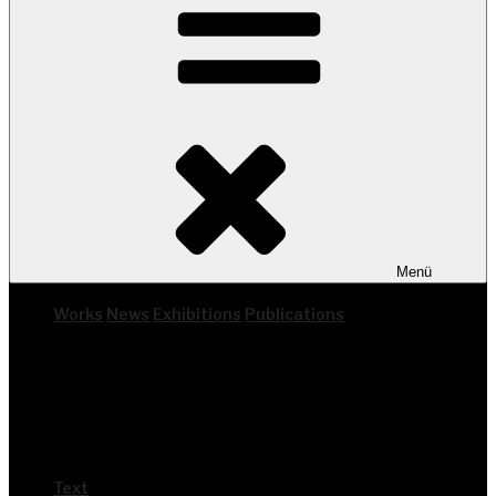
Menü
Works
News
Exhi­bi­ti­ons
Publi­ca­ti­ons
Text