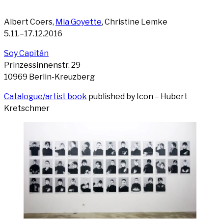
Albert Coers,
Mia Goy­et­te
, Chris­ti­ne Lem­ke
5.11.–17.12.2016
Soy Capi­tán
Prin­zes­sin­nen­str. 29
10969 Ber­lin-Kreuz­berg
Catalogue/artist book
published by Icon – Hubert
Kretschmer