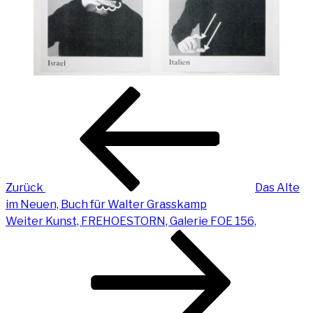
Beitragsnavigation
Vorheriger
Beitrag
Zurück
Das Alte
im Neu­en, Buch für Wal­ter Grasskamp
Nächster
Weiter
Kunst, FRE­H­OES­TORN, Gale­rie FOE 156,
Beitrag