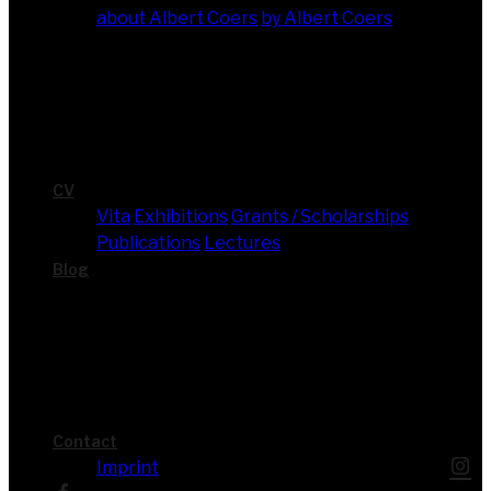
about Albert Coers
by Albert Coers
CV
Vita
Exhi­bi­ti­ons
Grants / Scholarships
Publi­ca­ti­ons
Lec­tures
Blog
Cont­act
Imprint