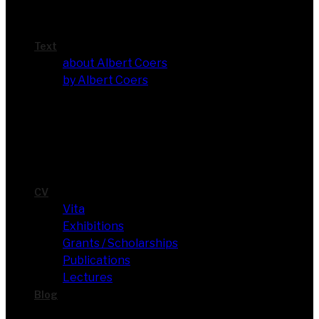
Text
about Albert Coers
by Albert Coers
CV
Vita
Exhi­bi­ti­ons
Grants / Scholarships
Publi­ca­ti­ons
Lec­tures
Blog