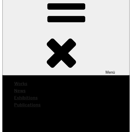
Menü
Works
News
Exhi­bi­ti­ons
Publi­ca­ti­ons