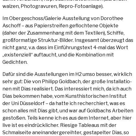
wal­zen, Pho­to­gra­vu­ren, Repro-Fotoanlage).
Im Obergeschoss/Galerie Aus­stel­lung von Doro­thee
Asch­off – aus Papier­strei­fen gefloch­te­ne Objek­te
(daher der Zusam­men­hang mit dem Tex­ti­len), Schif­fe,
groß­for­ma­ti­ge Struk­tur-Bil­der. Ins­ge­samt über­zeugt das
nicht ganz, v.a. dass im Ein­füh­rungs­text 4‑mal das Wort
„exis­ten­zi­ell“ auf­taucht, und die Kom­bi­na­ti­on mit
Gedichten.
Dafür sind die Aus­stel­lun­gen im H2 umso bes­ser, wirk­lich
sehr gut: Die von Phil­ipp Gold­bach, der gro­ße Instal­la­tio­
nen mit Dias rea­li­siert. Das inter­es­siert mich, da ich auch
Dias bekom­men habe, vom Kunst­his­to­ri­schen Insti­tut
der Uni Düs­sel­dorf – da hat­te ich recher­chiert, was es
schon alles mit Dias gibt, und war auf Gold­bachs Arbei­ten
gesto­ßen. Teils ken­ne ich es aus dem Inter­net, aber hier
live ist es ein­drück­li­cher. Rie­si­ge Tableaus mit der
Schmal­sei­te anein­an­der­ge­reih­ter, gesta­pel­ter Dias, so