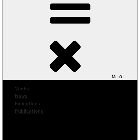
Menü
Works
News
Exhi­bi­ti­ons
Publi­ca­ti­ons