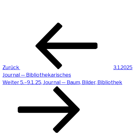
Beitragsnavigation
Vorheriger
Beitrag
Zurück
3.1.2025
Jour­nal — Bibliothekarisches
Nächster
Weiter
5.–9.1. 25, Jour­nal — Baum, Bil­der, Bibliothek
Beitrag