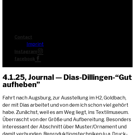
Cont­act
Imprint
Insta­gram
face­book
4.1.25, Jour­nal — Dias-Dillingen-“Gut
aufheben”
Fahrt nach Augs­burg, zur Aus­stel­lung im H2, Gold­bach,
der mit Dias arbei­tet und von dem ich schon viel gehört
habe. Zunächst, weil es am Weg liegt, ins Tex­til­mu­se­um.
Über­rascht von der Grö­ße und Auf­be­rei­tung. Beson­ders
inter­es­sant der Abschnitt über Muster/Ornament und
damit ver­bun­den, Repro­duk­ti­ons­tech­ni­ken (u.a. Druck­