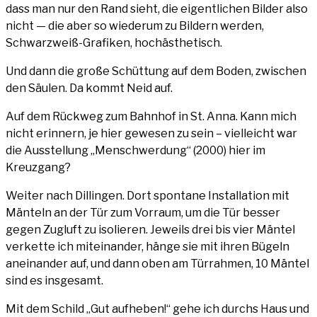
dass man nur den Rand sieht, die eigent­li­chen Bil­der also
nicht — die aber so wie­der­um zu Bil­dern wer­den,
Schwarz­weiß-Gra­fi­ken, hochästhetisch.
Und dann die gro­ße Schüt­tung auf dem Boden, zwi­schen
den Säu­len. Da kommt Neid auf.
Auf dem Rück­weg zum Bahn­hof in St. Anna. Kann mich
nicht erin­nern, je hier gewe­sen zu sein – viel­leicht war
die Aus­stel­lung „Mensch­wer­dung“ (2000) hier im
Kreuzgang?
Wei­ter nach Dil­lin­gen. Dort spon­ta­ne Instal­la­ti­on mit
Män­teln an der Tür zum Vor­raum, um die Tür bes­ser
gegen Zug­luft zu iso­lie­ren. Jeweils drei bis vier Män­tel
ver­ket­te ich mit­ein­an­der, hän­ge sie mit ihren Bügeln
anein­an­der auf, und dann oben am Tür­rah­men, 10 Män­tel
sind es insgesamt.
Mit dem Schild „Gut auf­he­ben!“ gehe ich durchs Haus und