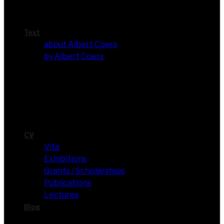
Text
about Albert Coers
by Albert Coers
CV
Vita
Exhi­bi­ti­ons
Grants / Scholarships
Publi­ca­ti­ons
Lec­tures
Blog