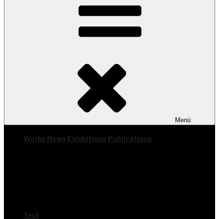
Menü
Works
News
Exhi­bi­ti­ons
Publi­ca­ti­ons
Text