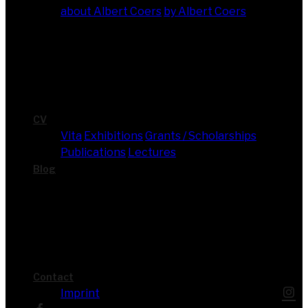
about Albert Coers
by Albert Coers
CV
Vita
Exhi­bi­ti­ons
Grants / Scholarships
Publi­ca­ti­ons
Lec­tures
Blog
Cont­act
Imprint