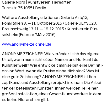
Gale­rie Nord | Kunst­ver­ein Tiergarten
Turm­str. 75 10551 Berlin
Wei­te­re Aus­stel­lungs­sta­tio­nen: Gale­rie Artq13,
Rom/Italien 9. — 11. Okto­ber 2015 / Gale­rie GEYSO20,
Braun­schweig 13. 11. — 18. 12. 2015 / Kunst­ver­ein Rüs­
sels­heim (Februar/März 2016)
www​.anony​me​-zeich​ner​.de
ANONY­ME ZEICH­NER: Wie ver­än­dert sich das eige­ne
Urteil, wenn man nichts über Namen und Her­kunft der
Künst­ler weiß? Wie ent­wi­ckelt man selbst eine Defi­ni­ti­
on von Wert, wenn die Prei­se ein­heit­lich sind? Was ist
eine gute Zeich­nung? ANONY­ME ZEICH­NER ist Kon­
zept­kunst und Aus­stel­lungs­pro­jekt in einem: Die Arbei­
ten der betei­lig­ten Künstler_innen wer­den Teil einer
gro­ßen Instal­la­ti­on, eines Gesamt­kunst­wer­kes, in dem
es kei­ne Hier­ar­chien gibt.