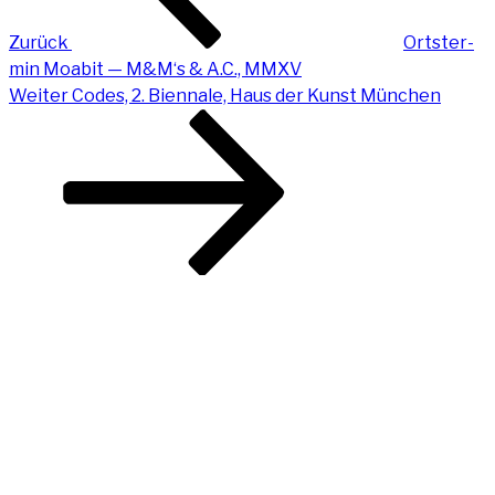
Zurück
Orts­ter­
min Moa­bit — M&M‘s & A.C., MMXV
Nächster
Weiter
Codes, 2. Bien­na­le, Haus der Kunst München
Beitrag