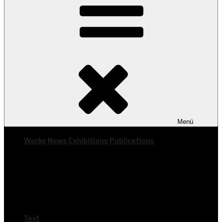
Menü
Works
News
Exhi­bi­ti­ons
Publi­ca­ti­ons
Text