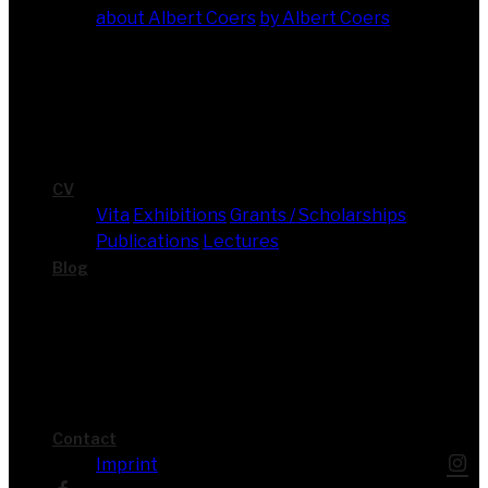
about Albert Coers
by Albert Coers
CV
Vita
Exhi­bi­ti­ons
Grants / Scholarships
Publi­ca­ti­ons
Lec­tures
Blog
Cont­act
Imprint