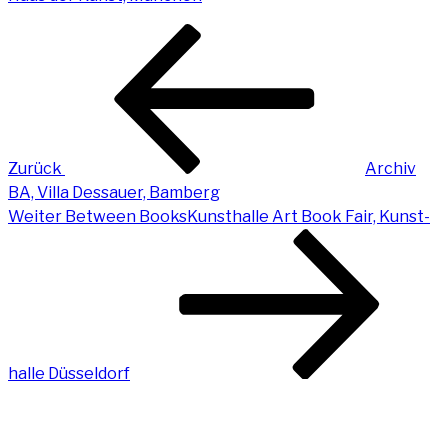
Beitragsnavigation
Vorheriger
Beitrag
Zurück
Archiv
BA, Vil­la Des­sau­er, Bamberg
Nächster
Weiter
Bet­ween Books­Kunst­hal­le Art Book Fair, Kunst­
Beitrag
hal­le Düsseldorf