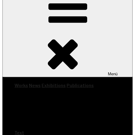
Menü
Works
News
Exhi­bi­ti­ons
Publi­ca­ti­ons
Text