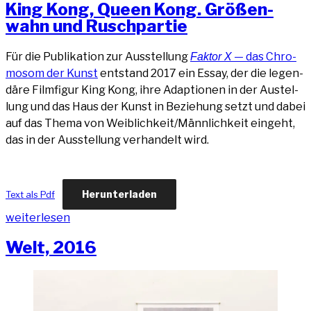
King Kong, Queen Kong. Grö­ßen­
SLEEP,
wahn und Ruschpartie
Haus
der Kunst“
Für die Publi­ka­ti­on zur Aus­stel­lung
— das Chro­
Fak­tor X
mo­som der Kunst
ent­stand 2017 ein Essay, der die legen­
dä­re Film­fi­gur King Kong, ihre Adap­tio­nen in der Aus­tel­
lung und das Haus der Kunst in Bezie­hung setzt und dabei
auf das The­ma von Weiblichkeit/Männlichkeit ein­geht,
das in der Aus­stel­lung ver­han­delt wird.
Her­un­ter­la­den
Text als Pdf
„King
wei­ter­le­sen
Kong,
Welt, 2016
Queen
Kong.
Grö­
ßen­