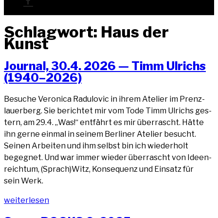
Schlagwort:
Haus der
Kunst
Jour­nal, 30.4. 2026 — Timm Ulrichs
(1940–2026)
Besu­che Vero­ni­ca Radu­lo­vic in ihrem Ate­lier im Prenz­
lau­er­berg. Sie berich­tet mir vom Tode Timm Ulrichs ges­
tern, am 29.4. „Was!“ ent­fährt es mir über­rascht. Hät­te
ihn ger­ne ein­mal in sei­nem Ber­li­ner Ate­lier besucht.
Sei­nen Arbei­ten und ihm selbst bin ich wie­der­holt
begeg­net. Und war immer wie­der über­rascht von Ideen­
reich­tum, (Sprach)Witz, Kon­se­quenz und Ein­satz für
sein Werk.
„Jour­
wei­ter­le­sen
nal,