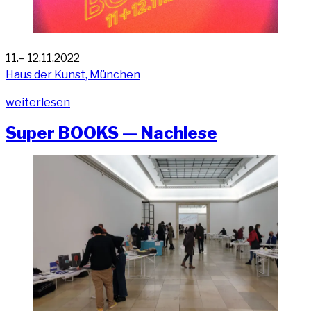
11.– 12.11.2022
Haus der Kunst, München
„Super
wei­ter­le­sen
BOOKS
Super BOOKS — Nachlese
3,
Haus
der
Kunst
Mün­
chen“