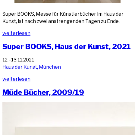
Super BOOKS, Mes­se für Künst­ler­bü­cher im Haus der
Kunst, ist nach zwei anstren­gen­den Tagen zu Ende.
„Super
wei­ter­le­sen
BOOKS
Super BOOKS, Haus der Kunst, 2021
—
Nach­
12.–13.11.2021
le­
Haus der Kunst, München
se“
„Super
wei­ter­le­sen
BOOKS,
Müde Bücher, 2009/19
Haus
der
Kunst,
2021“