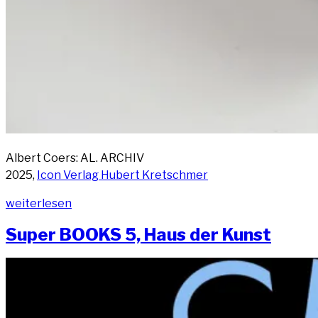
Albert Coers: AL. ARCHIV
2025,
Icon Ver­lag Hubert Kretschmer
„Out
wei­ter­le­sen
now:
Super BOOKS 5, Haus der Kunst
AL.
ARCHIV
(Edi­
ti­
on)“