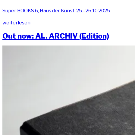
Super BOOKS 6, Haus der Kunst, 25.–26.10.2025
„Super
wei­ter­le­sen
BOOKS
Out now: AL. ARCHIV (Edi­ti­on)
6, 2025“