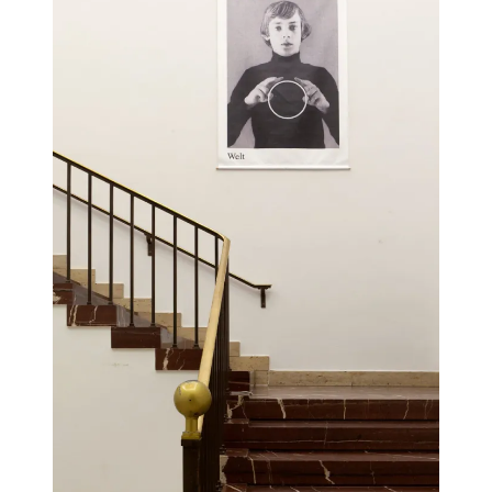
wahn
und
Rusch­
par­
tie“