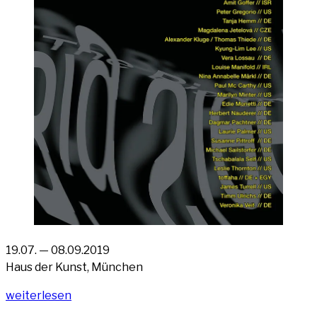
19.07. — 08.09.2019
Haus der Kunst, München
„THE
wei­ter­le­sen
BIG