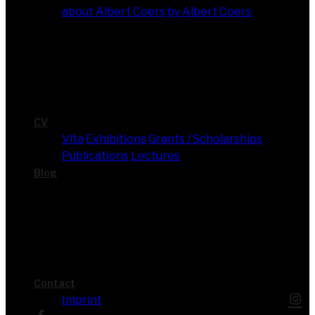
about Albert Coers
by Albert Coers
CV
Vita
Exhi­bi­ti­ons
Grants / Scholarships
Publi­ca­ti­ons
Lec­tures
Blog
Cont­act
Imprint