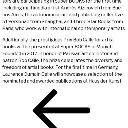
tors are par­ti­ci­pa­ting in Super BOOKS for the first time,
inclu­ding mul­ti­me­dia artist Andrés Aizi­co­vich from Bue­
nos Aires, the auto­no­mous art and publi­shing coll­ec­ti­ve
51 Per­so­nae from Shang­hai, and Three Star Books from
Paris, who work with inter­na­tio­nal con­tem­po­ra­ry artists.
Addi­tio­nal­ly, the pres­ti­gious Prix Bob Cal­le for artist
books will be pre­sen­ted at Super BOOKS in Munich.
Foun­ded in 2017 in honor of Pari­si­an art coll­ec­tor and
patron Bob Cal­le, the pri­ze cele­bra­tes the diver­si­ty and
free­dom of artist books. For the first time in Ger­ma­ny,
Lau­rence Dumain Cal­le will show­ca­se a sel­ec­tion of the
nomi­na­ted and award­ed publi­ca­ti­ons at Haus der Kunst.
Beitragsnavigation
Vorheriger
Beitrag