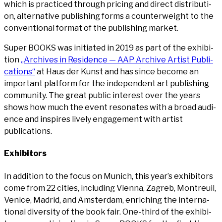
which is prac­ti­ced through pri­cing and direct dis­tri­bu­ti­
on, alter­na­ti­ve publi­shing forms a coun­ter­weight to the
con­ven­tio­nal for­mat of the publi­shing market.
Super BOOKS was initia­ted in 2019 as part of the exhi­bi­
ti­on
„Archi­ves in Resi­dence — AAP Archi­ve Artist Publi­
ca­ti­ons“
at Haus der Kunst and has sin­ce beco­me an
important plat­form for the inde­pen­dent art publi­shing
com­mu­ni­ty. The gre­at public inte­rest over the years
shows how much the event reso­na­tes with a broad audi­
ence and inspi­res lively enga­ge­ment with artist
publications.
Exhi­bi­tors
In addi­ti­on to the focus on Munich, this year’s exhi­bi­tors
come from 22 cities, inclu­ding Vien­na, Zagreb, Mon­treuil,
Venice, Madrid, and Ams­ter­dam, enri­ching the inter­na­
tio­nal diver­si­ty of the book fair. One-third of the exhi­bi­