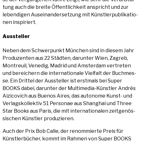
tung auch die brei­te Öffent­lich­keit anspricht und zur
leben­di­gen Aus­ein­an­der­set­zung mit Künst­ler­pu­bli­ka­tio­
nen inspiriert.
Aus­stel­ler
Neben dem Schwer­punkt Mün­chen sind in die­sem Jahr
Pro­du­zen­ten aus 22 Städ­ten, dar­un­ter Wien, Zagreb,
Mon­treuil, Vene­dig, Madrid und Ams­ter­dam ver­tre­ten
und berei­chern die inter­na­tio­na­le Viel­falt der Buch­mes­
se. Ein Drit­tel der Aus­stel­ler ist erst­mals bei Super
BOOKS dabei, dar­un­ter der Mul­ti­me­dia-Künst­ler Andrés
Aizi­co­vich aus Bue­nos Aires, das auto­no­me Kunst- und
Ver­lags­kol­lek­tiv 51 Per­so­nae aus Shang­hai und Three
Star Books aus Paris, die mit inter­na­tio­na­len zeit­ge­nös­
si­schen Künst­ler produzieren.
Auch der Prix Bob Cal­le, der renom­mier­te Preis für
Künst­ler­bü­cher, kommt im Rah­men von Super BOOKS