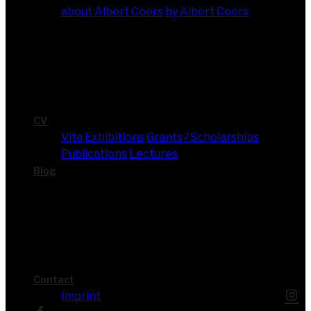
about Albert Coers
by Albert Coers
CV
Vita
Exhi­bi­ti­ons
Grants / Scholarships
Publi­ca­ti­ons
Lec­tures
Blog
Cont­act
Imprint