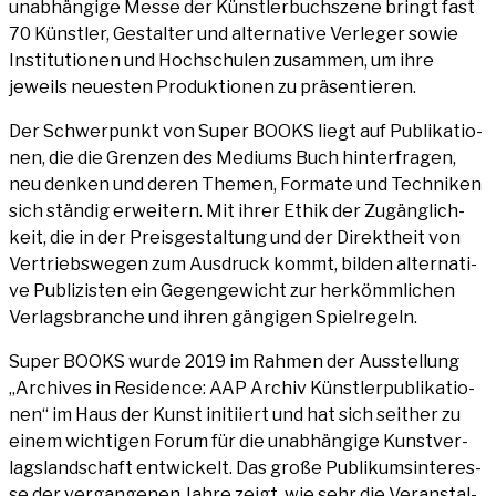
unab­hän­gi­ge Mes­se der Künst­ler­buch­sze­ne bringt fast
70 Künst­ler, Gestal­ter und alter­na­ti­ve Ver­le­ger sowie
Insti­tu­tio­nen und Hoch­schu­len zusam­men, um ihre
jeweils neu­es­ten Pro­duk­tio­nen zu präsentieren.
Der Schwer­punkt von Super BOOKS liegt auf Publi­ka­tio­
nen, die die Gren­zen des Medi­ums Buch hin­ter­fra­gen,
neu den­ken und deren The­men, For­ma­te und Tech­ni­ken
sich stän­dig erwei­tern. Mit ihrer Ethik der Zugäng­lich­
keit, die in der Preis­ge­stal­tung und der Direkt­heit von
Ver­triebs­we­gen zum Aus­druck kommt, bil­den alter­na­ti­
ve Publi­zis­ten ein Gegen­ge­wicht zur her­kömm­li­chen
Ver­lags­bran­che und ihren gän­gi­gen Spielregeln.
Super BOOKS wur­de 2019 im Rah­men der Aus­stel­lung
„Archi­ves in Resi­dence: AAP Archiv Künst­ler­pu­bli­ka­tio­
nen“ im Haus der Kunst initi­iert und hat sich seit­her zu
einem wich­ti­gen Forum für die unab­hän­gi­ge Kunst­ver­
lags­land­schaft ent­wi­ckelt. Das gro­ße Publi­kums­in­ter­es­
se der ver­gan­ge­nen Jah­re zeigt, wie sehr die Ver­an­stal­