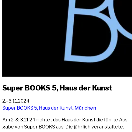
Super BOOKS 5, Haus der Kunst
2.–3.11.2024
Super BOOKS 5, Haus der Kunst, München
Am 2. & 3.11.24 rich­tet das Haus der Kunst die fünf­te Aus­
ga­be von Super BOOKS aus. Die jähr­lich ver­an­stal­te­te,