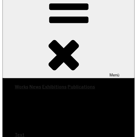
Menü
Works
News
Exhi­bi­ti­ons
Publi­ca­ti­ons
Text