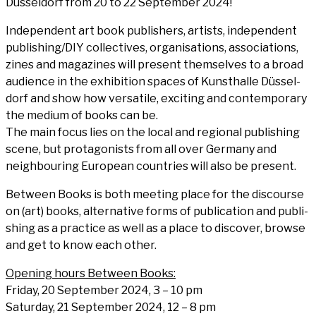
Düs­sel­dorf from 20 to 22 Sep­tem­ber 2024!
Inde­pen­dent art book publishers, artists, inde­pen­dent
publishing/DIY coll­ec­ti­ves, orga­ni­sa­ti­ons, asso­cia­ti­ons,
zines and maga­zi­nes will pre­sent them­sel­ves to a broad
audi­ence in the exhi­bi­ti­on spaces of Kunst­hal­le Düs­sel­
dorf and show how ver­sa­ti­le, exci­ting and con­tem­po­ra­ry
the medi­um of books can be.
The main focus lies on the local and regio­nal publi­shing
sce­ne, but prot­ago­nists from all over Ger­ma­ny and
neigh­bou­ring Euro­pean count­ries will also be present.
Bet­ween Books is both mee­ting place for the dis­cour­se
on (art) books, alter­na­ti­ve forms of publi­ca­ti­on and publi­
shing as a prac­ti­ce as well as a place to dis­co­ver, brow­se
and get to know each other.
Ope­ning hours Bet­ween Books:
Fri­day, 20 Sep­tem­ber 2024, 3 – 10 pm
Satur­day, 21 Sep­tem­ber 2024, 12 – 8 pm