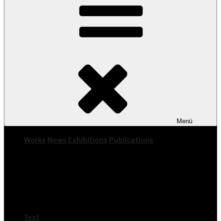
Menü
Works
News
Exhi­bi­ti­ons
Publi­ca­ti­ons
Text