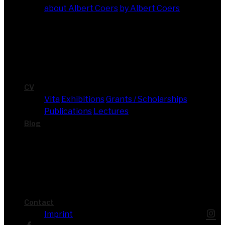
about Albert Coers
by Albert Coers
CV
Vita
Exhi­bi­ti­ons
Grants / Scholarships
Publi­ca­ti­ons
Lec­tures
Blog
Cont­act
Imprint