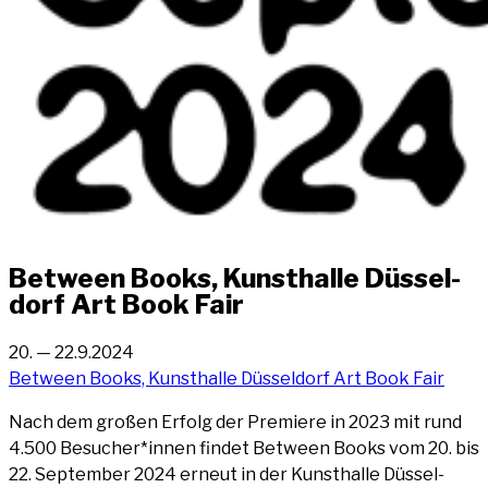
Bet­ween Books, Kunst­hal­le Düs­sel­
dorf Art Book Fair
20. — 22.9.2024
Bet­ween Books, Kunst­hal­le Düs­sel­dorf Art Book Fair
Nach dem gro­ßen Erfolg der Pre­mie­re in 2023 mit rund
4.500 Besucher*innen fin­det Bet­ween Books vom 20. bis
22. Sep­tem­ber 2024 erneut in der Kunst­hal­le Düs­sel­