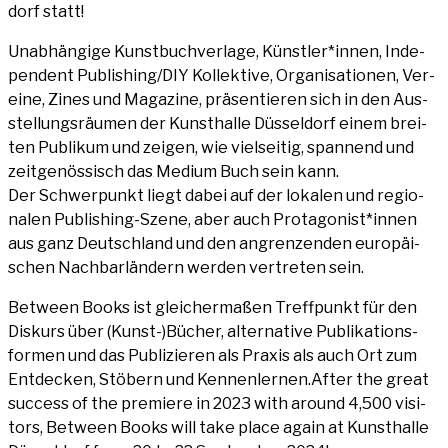
dorf statt!
Unab­hän­gi­ge Kunst­buch­ver­la­ge, Künstler*innen, Inde­
pen­dent Publishing/DIY Kol­lek­ti­ve, Orga­ni­sa­tio­nen, Ver­
ei­ne, Zines und Maga­zi­ne, prä­sen­tie­ren sich in den Aus­
stel­lungs­räu­men der Kunst­hal­le Düs­sel­dorf einem brei­
ten Publi­kum und zei­gen, wie viel­sei­tig, span­nend und
zeit­ge­nös­sisch das Medi­um Buch sein kann.
Der Schwer­punkt liegt dabei auf der loka­len und regio­
na­len Publi­shing-Sze­ne, aber auch Protagonist*innen
aus ganz Deutsch­land und den angren­zen­den euro­päi­
schen Nach­bar­län­dern wer­den ver­tre­ten sein.
Bet­ween Books ist glei­cher­ma­ßen Treff­punkt für den
Dis­kurs über (Kunst-)Bücher, alter­na­ti­ve Publi­ka­ti­ons­
for­men und das Publi­zie­ren als Pra­xis als auch Ort zum
Ent­de­cken, Stö­bern und Kennenlernen.After the gre­at
suc­cess of the pre­mie­re in 2023 with around 4,500 visi­
tors, Bet­ween Books will take place again at Kunst­hal­le