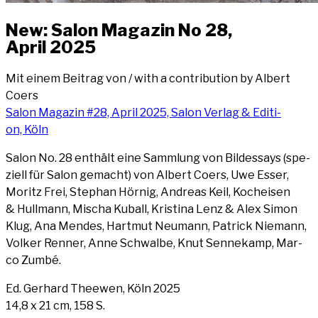
New: Salon Maga­zin No 28,
April 2025
Mit einem Bei­trag von / with a con­tri­bu­ti­on by Albert
Coers
Salon Maga­zin #28, April 2025, Salon Ver­lag & Edi­ti­
on, Köln
Salon No. 28 ent­hält eine Samm­lung von Bild­essays (spe­
zi­ell für Salon gemacht) von Albert Coers, Uwe Esser,
Moritz Frei, Ste­phan Hör­nig, Andre­as Keil, Koch­ei­sen
& Hull­mann, Mischa Kuball, Kris­ti­na Lenz & Alex Simon
Klug, Ana Men­des, Hart­mut Neu­mann, Patrick Nie­mann,
Vol­ker Ren­ner, Anne Schwal­be, Knut Sen­ne­kamp, Mar­
co Zumbé.
Ed. Ger­hard Thee­wen, Köln 2025
14,8 x 21 cm, 158 S.