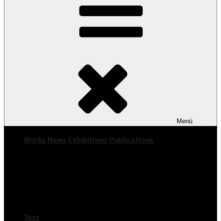
Menü
Works
News
Exhi­bi­ti­ons
Publi­ca­ti­ons
Text