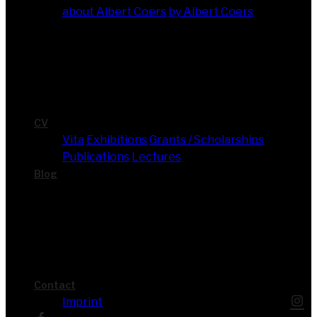
about Albert Coers
by Albert Coers
CV
Vita
Exhi­bi­ti­ons
Grants / Scholarships
Publi­ca­ti­ons
Lec­tures
Blog
Cont­act
Imprint