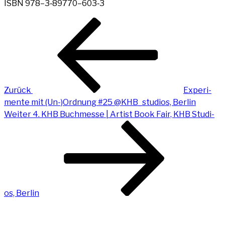
ISBN 978–3‑89770–603‑3
Beitragsnavigation
Vorheriger
Beitrag
Zurück
Expe­ri­
men­te mit (Un-)Ordnung #25 @KHB_studios, Berlin
Nächster
Weiter
4. KHB Buch­mes­se | Artist Book Fair, KHB Stu­di­
Beitrag
os, Berlin