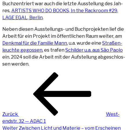
Buch­zen­triert war auch die letz­te Aus­stel­lung des Jah­
res,
ARTISTS WHO DO BOOKS, In the Rack­room #29,
LAGE EGAL, Ber­lin
.
Neben die­sen Aus­stel­lungs- und Buch­pro­jek­ten lief die
Arbeit für ein Pro­jekt im öffent­li­chen Raum wei­ter, am
Denk­mal für die Fami­lie Mann
, u.a. wur­de eine
Stra­ßen­
leuch­te gegos­sen
, es tra­fen
Schil­der u.a. aus São Pao­lo
ein. 2024 soll die Arbeit mit der Auf­stel­lung abge­schlos­
sen werden.
Beitragsnavigation
Vorheriger
Beitrag
Zurück
West­
end­str. 32 — ADAC 1
Nächster
Weiter
Zwi­schen Licht und Mate­rie – vom Erschei­nen