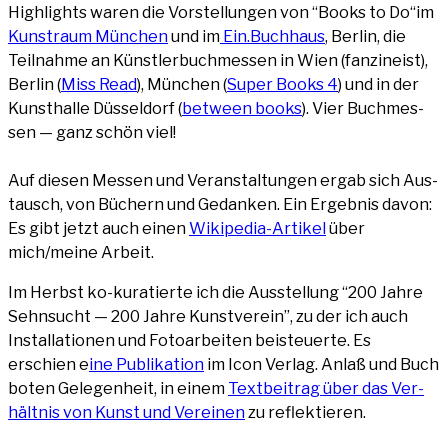
High­lights waren die Vor­stel­lun­gen von “Books to Do“im
Kunst­raum Mün­chen
und im
Ein.Buchhaus
, Ber­lin, die
Teil­nah­me an Künst­ler­buch­mes­sen in Wien (fan­zin­eist),
Ber­lin (
Miss Read
), Mün­chen (
Super Books 4
) und in der
Kunst­hal­le Düs­sel­dorf (
bet­ween books
). Vier Buch­mes­
sen — ganz schön viel!
Auf die­sen Mes­sen und Ver­an­stal­tun­gen ergab sich Aus­
tausch, von Büchern und Gedan­ken. Ein Ergeb­nis davon:
Es gibt jetzt auch einen
Wiki­pe­dia-Arti­kel
über
mich/meine Arbeit.
Im Herbst ko-kura­tier­te ich die Aus­stel­lung “200 Jah­re
Sehn­sucht — 200 Jah­re Kunst­ver­ein”, zu der ich auch
Instal­la­tio­nen und Foto­ar­bei­ten bei­steu­er­te. Es
erschien e
ine Publi­ka­ti­on
im Icon Ver­lag. Anlaß und Buch
boten Gele­gen­heit, in einem
Text­bei­trag über das Ver­
hält­nis von Kunst und Ver­ei­nen
zu reflek­tie­ren.