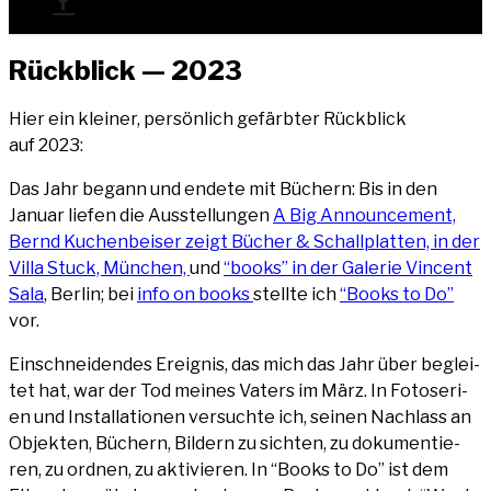
Rück­blick — 2023
Hier ein klei­ner, per­sön­lich gefärb­ter Rück­blick
auf 2023:
Das Jahr begann und ende­te mit Büchern: Bis in den
Janu­ar lie­fen die Aus­stel­lun­gen
A Big Announce­ment,
Bernd Kuchen­bei­ser zeigt Bücher & Schall­plat­ten, in der
Vil­la Stuck, Mün­chen,
und
“books” in der Gale­rie Vin­cent
Sala
, Ber­lin; bei
info on books
stell­te ich
“Books to Do”
vor.
Ein­schnei­den­des Ereig­nis, das mich das Jahr über beglei­
tet hat, war der Tod mei­nes Vaters im März. In Foto­se­ri­
en und Instal­la­tio­nen ver­such­te ich, sei­nen Nach­lass an
Objek­ten, Büchern, Bil­dern zu sich­ten, zu doku­men­tie­
ren, zu ord­nen, zu akti­vie­ren. In “Books to Do” ist dem