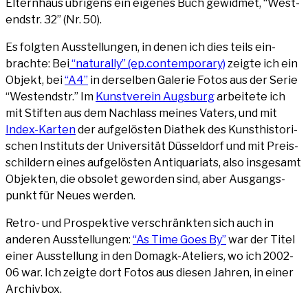
Eltern­haus übri­gens ein eige­nes Buch gewid­met, “West­
end­str. 32” (Nr. 50).
Es folg­ten Aus­stel­lun­gen, in denen ich dies teils ein­
brach­te: Bei
“natu­ral­ly” (ep.contemporary)
zeig­te ich ein
Objekt, bei
“A4”
in der­sel­ben Gale­rie Fotos aus der Serie
“West­end­str.” Im
Kunst­ver­ein Augs­burg
arbei­te­te ich
mit Stif­ten aus dem Nach­lass mei­nes Vaters, und mit
Index-Kar­ten
der auf­ge­lös­ten Dia­thek des Kunst­his­to­ri­
schen Insti­tuts der Uni­ver­si­tät Düs­sel­dorf und mit Preis­
schil­dern eines auf­ge­lös­ten Anti­qua­ri­ats, also ins­ge­samt
Objek­ten, die obso­let gewor­den sind, aber Aus­gangs­
punkt für Neu­es werden.
Retro- und Pro­spek­ti­ve ver­schränk­ten sich auch in
ande­ren Aus­stel­lun­gen:
“As Time Goes By”
war der Titel
einer Aus­stel­lung in den Domagk-Ate­liers, wo ich 2002-
06 war. Ich zeig­te dort Fotos aus die­sen Jah­ren, in einer
Archivbox.