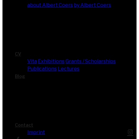
about Albert Coers
by Albert Coers
CV
Vita
Exhi­bi­ti­ons
Grants / Scholarships
Publi­ca­ti­ons
Lec­tures
Blog
Cont­act
Imprint