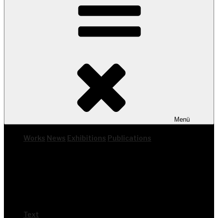
Menü
Works
News
Exhi­bi­ti­ons
Publi­ca­ti­ons
Text