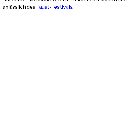
anläss­lich des
Faust-Fes­ti­vals
.