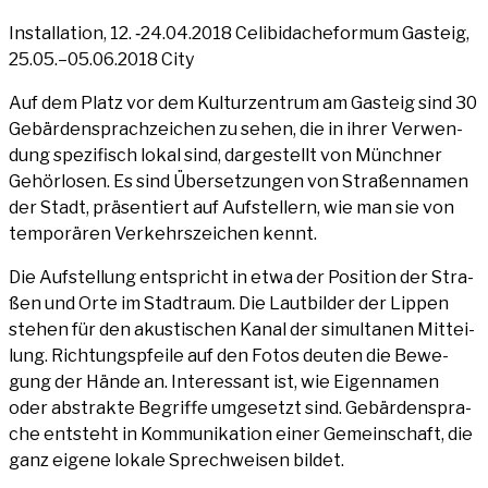
Instal­la­ti­on, 12. ‑24.04.2018 Celi­bi­da­cheformum Gas­teig,
25.05.–05.06.2018 City
Auf dem Platz vor dem Kul­tur­zen­trum am Gas­teig sind 30
Gebär­den­sprach­zei­chen zu sehen, die in ihrer Ver­wen­
dung spe­zi­fisch lokal sind, dar­ge­stellt von Münch­ner
Gehör­lo­sen. Es sind Über­set­zun­gen von Stra­ßen­na­men
der Stadt, prä­sen­tiert auf Auf­stel­lern, wie man sie von
tem­po­rä­ren Ver­kehrs­zei­chen kennt.
Die Auf­stel­lung ent­spricht in etwa der Posi­ti­on der Stra­
ßen und Orte im Stadt­raum. Die Laut­bil­der der Lip­pen
ste­hen für den akus­ti­schen Kanal der simul­ta­nen Mit­tei­
lung. Rich­tungs­pfei­le auf den Fotos deu­ten die Bewe­
gung der Hän­de an. Inter­es­sant ist, wie Eigen­na­men
oder abs­trak­te Begrif­fe umge­setzt sind. Gebär­den­spra­
che ent­steht in Kom­mu­ni­ka­ti­on einer Gemein­schaft, die
ganz eige­ne loka­le Sprech­wei­sen bildet.