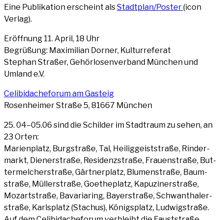
Eine Publi­ka­ti­on erscheint als
Stadtplan/Poster
(icon
Ver­lag).
Eröff­nung 11. April, 18 Uhr
Begrü­ßung: Maxi­mi­li­an Dor­ner, Kul­tur­re­fe­rat
Ste­phan Stra­ßer, Gehör­lo­sen­ver­band Mün­chen und
Umland e.V.
Celi­bi­da­chefo­rum am Gas­teig
Rosen­hei­mer Stra­ße 5, 81667 München
25. 04–05.06 sind die Schil­der im Stadt­raum zu sehen, an
23 Orten:
Mari­en­platz, Burg­stra­ße, Tal, Hei­lig­geist­stra­ße, Rin­der­
markt, Die­ner­stra­ße, Resi­denz­stra­ße, Frau­en­stra­ße, But­
ter­mel­ch­er­stra­ße, Gärt­ner­platz, Blu­men­stra­ße, Baum­
stra­ße, Mül­lerstra­ße, Goe­the­platz, Kapu­zi­ner­stra­ße,
Mozart­stra­ße, Bava­ria­ring, Bay­er­stra­ße, Schwan­tha­ler­
stra­ße, Karls­platz (Sta­chus), Königs­platz, Lud­wig­stra­ße.
Auf dem Celi­bi­da­chefo­rum ver­bleibt die Faust­stra­ße,