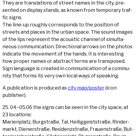
They are trans­la­ti­ons of street names in the city, pre­
sen­ted on dis­play stands, as known from tem­po­ra­ry traf­
fic signs.
The line-up rough­ly cor­re­sponds to the posi­ti­on of
streets and places in the urban space. The sound images
of the lips repre­sent the acou­stic chan­nel of simul­ta­
neous com­mu­ni­ca­ti­on. Direc­tion­al arrows on the pho­tos
indi­ca­te the move­ment of the hands. It is inte­res­t­ing
how pro­per names or abs­tract terms are trans­po­sed.
Sign lan­guage is crea­ted in com­mu­ni­ca­ti­on of a com­mu­
ni­ty that forms its very own local ways of speaking.
A publi­ca­ti­on is pro­du­ced as
city map/poster
(icon
publisher).
25. 04–05.06 the signs can be seen in the city space, at
23 loca­ti­ons:
Mari­en­platz, Burg­stra­ße, Tal, Hei­lig­geist­stra­ße, Rin­der­
markt, Die­ner­stra­ße, Resi­denz­stra­ße, Frau­en­stra­ße, But­