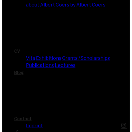
about Albert Coers
by Albert Coers
CV
Vita
Exhi­bi­ti­ons
Grants / Scholarships
Publi­ca­ti­ons
Lec­tures
Blog
Cont­act
Imprint