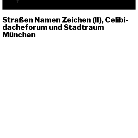
Stra­ßen Namen Zei­chen (II), Celi­bi­
da­chefo­rum und Stadt­raum
München