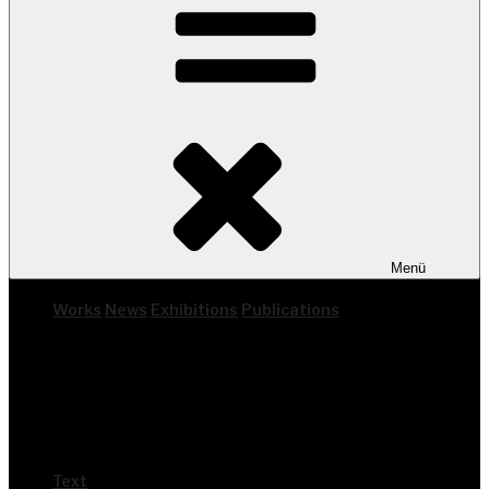
Menü
Works
News
Exhi­bi­ti­ons
Publi­ca­ti­ons
Text