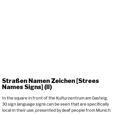
Stra­ßen Namen Zei­chen [Strees
Names Signs] (II)
In the squa­re in front of the Kul­tur­zen­trum am Gas­teig,
30 sign lan­guage signs can be seen that are spe­ci­fi­cal­ly
local in their use, pre­sen­ted by deaf peo­p­le from Munich.