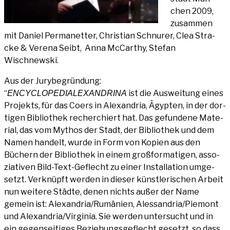
chen 2009,
zusam­men
mit Dani­el Per­ma­net­ter, Chris­ti­an Schnu­rer, Clea Stra­
cke & Vere­na Seibt, Anna McCar­thy, Ste­fan
Wischnewski.
Aus der Jury­be­grün­dung:
“
ist die Aus­wei­tung eines
ENCY­CLO­PE­DI­A­LEX­AN­DRI­NA
Pro­jekts, für das Coers in Alex­an­dria, Ägyp­ten, in der dor­
ti­gen Biblio­thek recher­chiert hat. Das gefun­de­ne Mate­
ri­al, das vom Mythos der Stadt, der Biblio­thek und dem
Namen han­delt, wur­de in Form von Kopien aus den
Büchern der Biblio­thek in einem groß­for­ma­ti­gen, asso­
zia­ti­ven Bild-Text-Geflecht zu einer Instal­la­ti­on umge­
setzt. Ver­knüpft wer­den in die­ser künst­le­ri­schen Arbeit
nun wei­te­re Städ­te, denen nichts außer der Name
gemein ist: Alexandria/Rumänien, Alessandria/Piemont
und Alexandria/Virginia. Sie wer­den unter­sucht und in
ein gegen­sei­ti­ges Bezie­hungs­ge­flecht gesetzt, so dass