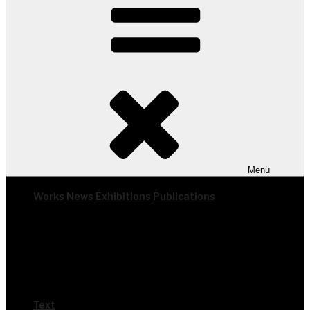
Menü
Works
News
Exhi­bi­ti­ons
Publi­ca­ti­ons
Text