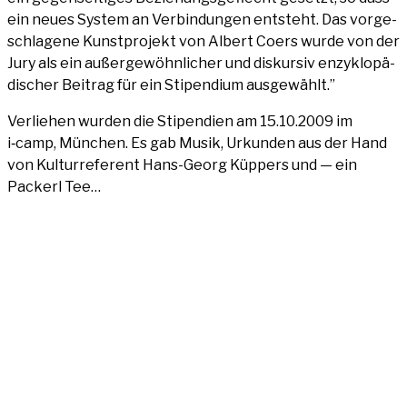
ein neu­es Sys­tem an Ver­bin­dun­gen ent­steht. Das vor­ge­
schla­ge­ne Kunst­pro­jekt von Albert Coers wur­de von der
Jury als ein außer­ge­wöhn­li­cher und dis­kur­siv enzy­klo­pä­
di­scher Bei­trag für ein Sti­pen­di­um ausgewählt.”
Ver­lie­hen wur­den die Sti­pen­di­en am 15.10.2009 im
i‑camp, Mün­chen. Es gab Musik, Urkun­den aus der Hand
von Kul­tur­re­fe­rent Hans-Georg Küp­pers und — ein
Packerl Tee…