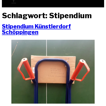
Schlagwort:
Stipendium
Sti­pen­di­um Künst­ler­dorf
Schöppingen