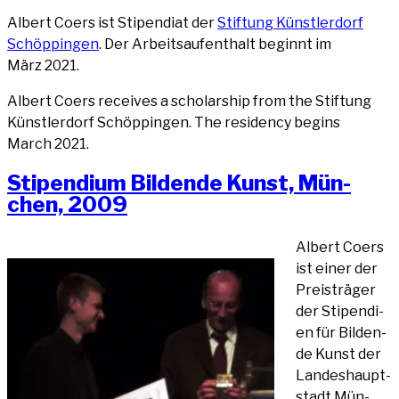
Albert Coers ist Sti­pen­di­at der
Stif­tung Künst­ler­dorf
Schöp­pin­gen
. Der Arbeits­auf­ent­halt beginnt im
März 2021.
Albert Coers recei­ves a scho­lar­ship from the Stif­tung
Künst­ler­dorf Schöp­pin­gen. The resi­den­cy beg­ins
March 2021.
Sti­pen­di­um Bil­den­de Kunst, Mün­
chen, 2009
Albert Coers
ist einer der
Preis­trä­ger
der Sti­pen­di­
en für Bil­den­
de Kunst der
Lan­des­haupt­
stadt Mün­