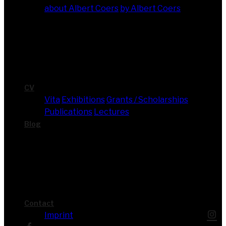
about Albert Coers
by Albert Coers
CV
Vita
Exhi­bi­ti­ons
Grants / Scholarships
Publi­ca­ti­ons
Lec­tures
Blog
Cont­act
Imprint