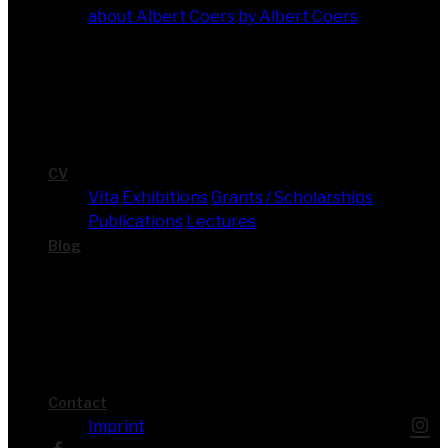
about Albert Coers
by Albert Coers
CV
Vita
Exhi­bi­ti­ons
Grants / Scholarships
Publi­ca­ti­ons
Lec­tures
Blog
Cont­act
Imprint