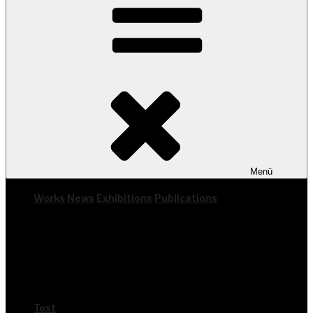
Menü
Works
News
Exhi­bi­ti­ons
Publi­ca­ti­ons
Text