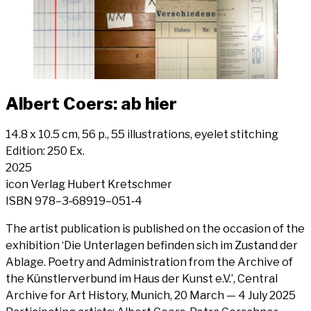
Albert Coers: ab hier
14.8 x 10.5 cm, 56 p., 55 illus­tra­ti­ons, eye­let stit­ching
Edi­ti­on: 250 Ex.
2025
icon Ver­lag Hubert Kret­schmer
ISBN 978–3‑68919–051‑4
The artist publi­ca­ti­on is published on the occa­si­on of the
exhi­bi­ti­on ‘Die Unter­la­gen befin­den sich im Zustand der
Abla­ge. Poet­ry and Admi­nis­tra­ti­on from the Archi­ve of
the Künst­ler­ver­bund im Haus der Kunst e.V.’, Cen­tral
Archi­ve for Art Histo­ry, Munich, 20 March — 4 July 2025