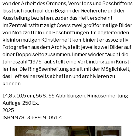
von der Arbeit des Ord­nens, Ver­or­tens und Beschrif­tens,
lässt sich auch auf den Beginn der Recher­che und der
Aus­stel­lung bezie­hen, zu der das Heft erscheint.
Im Zen­tral­in­sti­tut zeigt Coers zwei groß­for­ma­ti­ge Bil­der
von Notiz­zet­teln und Beschrif­tun­gen. Im beglei­ten­den
klein­for­ma­ti­gen Künst­ler­heft kom­bi­niert er asso­zia­tiv
Foto­gra­fien aus dem Archiv, stellt jeweils zwei Bil­der auf
einer Dop­pel­sei­te zusam­men. Immer wie­der taucht die
Jah­res­zahl “1975” auf, stellt eine Ver­bin­dung zum Künst­
ler her. Die Rin­gö­sen­hef­tung spielt mit der Mög­lich­keit,
das Heft sei­ner­seits abhef­ten und archi­vie­ren zu
können.
14,8 x 10,5 cm, 56 S., 55 Abbil­dun­gen, Rin­gö­sen­hef­tung
Auf­la­ge: 250 Ex.
2025
ISBN 978–3‑68919–051‑4