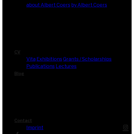
about Albert Coers
by Albert Coers
CV
Vita
Exhi­bi­ti­ons
Grants / Scholarships
Publi­ca­ti­ons
Lec­tures
Blog
Cont­act
Imprint