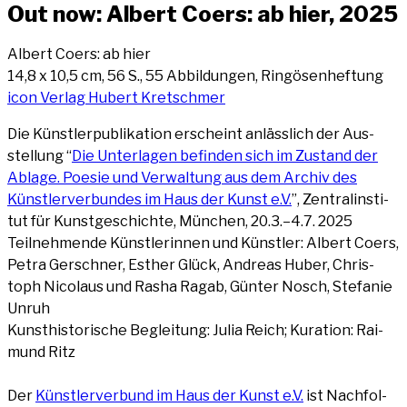
Out now: Albert Coers: ab hier, 2025
Albert Coers: ab hier
14,8 x 10,5 cm, 56 S., 55 Abbil­dun­gen, Rin­gö­sen­hef­tung
icon Ver­lag Hubert Kretschmer
Die Künst­ler­pu­bli­ka­ti­on erscheint anläss­lich der Aus­
stel­lung “
Die Unter­la­gen befin­den sich im Zustand der
Abla­ge. Poe­sie und Ver­wal­tung aus dem Archiv des
Künst­ler­ver­bun­des im Haus der Kunst e.V.
”, Zen­tral­in­sti­
tut für Kunst­ge­schich­te, Mün­chen, 20.3.–4.7. 2025
Teil­neh­men­de Künst­le­rin­nen und Künst­ler: Albert Coers,
Petra Ger­sch­ner, Esther Glück, Andre­as Huber, Chris­
toph Nico­laus und Rasha Ragab, Gün­ter Nosch, Ste­fa­nie
Unruh
Kunst­his­to­ri­sche Beglei­tung: Julia Reich; Kura­ti­on: Rai­
mund Ritz
Der
Künst­ler­ver­bund im Haus der Kunst e.V.
ist Nach­fol­