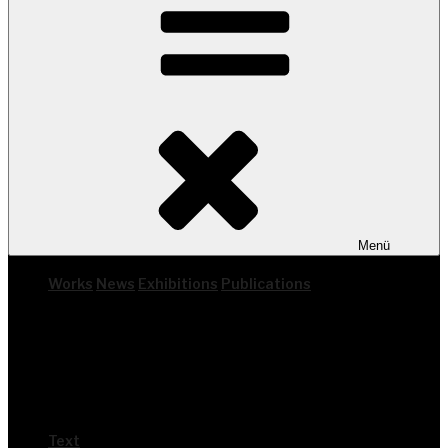
Menü
Works
News
Exhi­bi­ti­ons
Publi­ca­ti­ons
Text