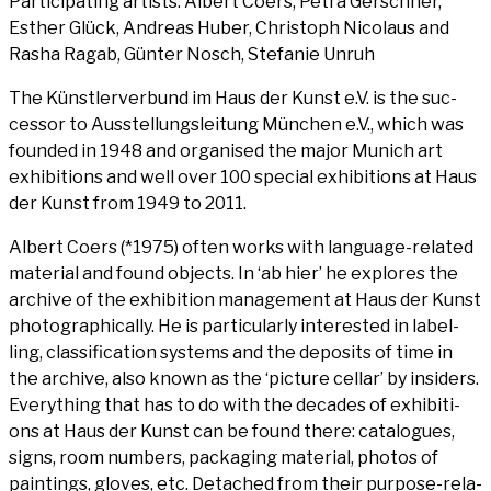
Par­ti­ci­pa­ting artists: Albert Coers, Petra Ger­sch­ner,
Esther Glück, Andre­as Huber, Chris­toph Nico­laus and
Rasha Ragab, Gün­ter Nosch, Ste­fa­nie Unruh
The Künst­ler­ver­bund im Haus der Kunst e.V. is the suc­
ces­sor to Aus­stel­lungs­lei­tung Mün­chen e.V., which was
foun­ded in 1948 and orga­nis­ed the major Munich art
exhi­bi­ti­ons and well over 100 spe­cial exhi­bi­ti­ons at Haus
der Kunst from 1949 to 2011.
Albert Coers (*1975) often works with lan­guage-rela­ted
mate­ri­al and found objects. In ‘ab hier’ he explo­res the
archi­ve of the exhi­bi­ti­on manage­ment at Haus der Kunst
pho­to­gra­phi­cal­ly. He is par­ti­cu­lar­ly inte­res­ted in label­
ling, clas­si­fi­ca­ti­on sys­tems and the depo­sits of time in
the archi­ve, also known as the ‘pic­tu­re cel­lar’ by insi­ders.
Ever­y­thing that has to do with the deca­des of exhi­bi­ti­
ons at Haus der Kunst can be found the­re: cata­lo­gues,
signs, room num­bers, pack­a­ging mate­ri­al, pho­tos of
pain­tings, gloves, etc. Detached from their pur­po­se-rela­