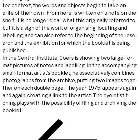
ted con­text, the words and objects begin to take on
a life of their own. ‘From here’ is writ­ten on a note on the
shelf; it is no lon­ger clear what this ori­gi­nal­ly refer­red to,
but it is a sign of the work of orga­ni­s­ing, loca­ting and
label­ling, and can also refer to the begin­ning of the rese­
arch and the exhi­bi­ti­on for which the book­let is being
published.
In the Cen­tral Insti­tu­te, Coers is show­ing two lar­ge-for­
mat pic­tures of notes and label­ling. In the accom­pany­ing
small-for­mat artist’s book­let, he asso­cia­tively com­bi­nes
pho­to­graphs from the archi­ve, put­ting two images tog­e­
ther on each dou­ble page. The year ‘1975’ appears again
and again, crea­ting a link to the artist. The eye­let stit­
ching plays with the pos­si­bi­li­ty of fil­ing and archi­ving the
booklet.
Beitragsnavigation
Vorheriger
Beitrag