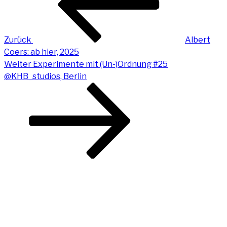
Zurück
Albert
Coers: ab hier, 2025
Nächster
Weiter
Expe­ri­men­te mit (Un-)Ordnung #25
Beitrag
@KHB_studios, Berlin