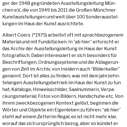
ger der 1948 gegrün­de­ten Aus­stel­lungs­lei­tung Mün­
chen e.V., die von 1949 bis 2011 die Gro­ßen Münch­ner
Kunst­aus­stel­lun­gen und weit über 100 Son­der­aus­stel­
lun­gen im Haus der Kunst ausrichtete.
Albert Coers (*1975) arbei­tet oft mit sprach­be­zo­ge­nem
Mate­ri­al und mit Fund­stü­cken. In “ab hier” erforscht er
das Archiv der Aus­stel­lungs­lei­tung im Haus der Kunst
foto­gra­fisch. Dabei inter­es­siert er sich beson­ders für
Beschrif­tun­gen, Ord­nungs­sys­te­me und die Abla­ge­run­
gen von Zeit im Archiv, von Insi­dern auch “Bil­der­kel­ler”
genannt. Dort ist alles zu fin­den, was mit dem jahr­zehn­
te­lan­gen Aus­stel­lungs­be­trieb im Haus der Kunst zu tun
hat, Kata­lo­ge, Hin­weis­schil­der, Saal­num­mern, Ver­pa­
ckungs­ma­te­ri­al, Fotos von Bil­dern, Hand­schu­he etc. Von
ihrem zweck­be­zo­ge­nen Kon­text gelöst, begin­nen die
Wör­ter und Objek­te ein Eigen­le­ben zu füh­ren. “ab hier”
steht auf einem Zet­tel im Regal, es ist nicht mehr klar,
wor­auf das sich ursprüng­lich bezog, aber so kün­det er