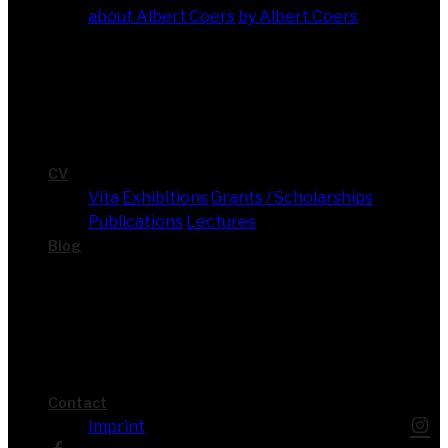
about Albert Coers
by Albert Coers
CV
Vita
Exhi­bi­ti­ons
Grants / Scholarships
Publi­ca­ti­ons
Lec­tures
Blog
Cont­act
Imprint