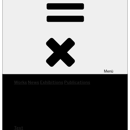
Menü
Works
News
Exhi­bi­ti­ons
Publi­ca­ti­ons
Text