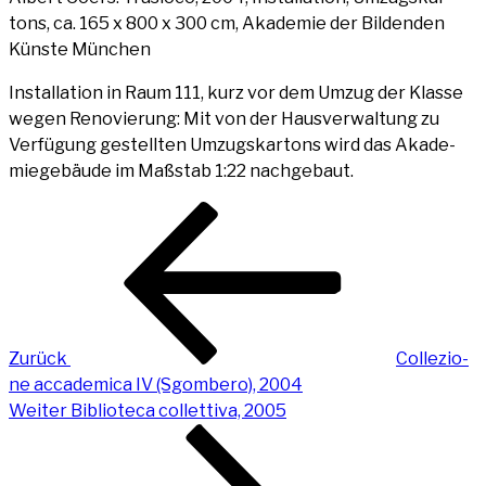
tons, ca. 165 x 800 x 300 cm, Aka­de­mie der Bil­den­den
Küns­te München
Instal­la­ti­on in Raum 111, kurz vor dem Umzug der Klas­se
wegen Reno­vie­rung: Mit von der Haus­ver­wal­tung zu
Ver­fü­gung gestell­ten Umzugs­kar­tons wird das Aka­de­
mie­ge­bäu­de im Maß­stab 1:22 nachgebaut.
Beitragsnavigation
Vorheriger
Beitrag
Zurück
Col­le­zio­
ne acca­de­mi­ca IV (Sgom­be­ro), 2004
Nächster
Weiter
Biblio­te­ca col­let­ti­va, 2005
Beitrag