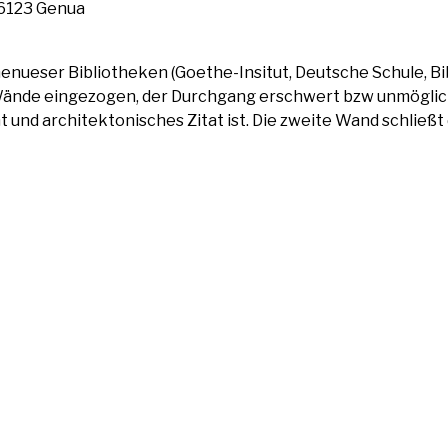
, 16123 Genua
nue­ser Biblio­the­ken (Goe­the-Insi­tut, Deut­sche Schu­le, Bibli
i Wän­de ein­ge­zo­gen, der Durch­gang erschwert bzw unmög­li
t und archi­tek­to­ni­sches Zitat ist. Die zwei­te Wand schlie