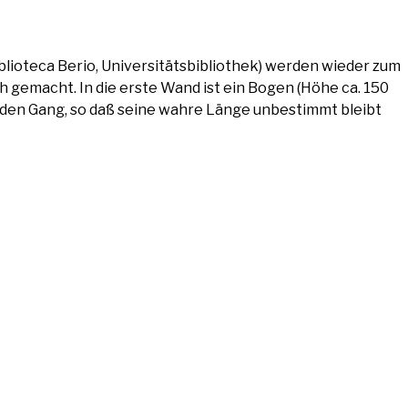
o­te­ca Berio, Uni­ver­si­täts­bi­blio­thek) wer­den wie­der zum
ch gemacht. In die ers­te Wand ist ein Bogen (Höhe ca. 150
ßt den Gang, so daß sei­ne wah­re Län­ge unbe­stimmt bleibt