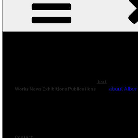
Text
about Alber
Works
News
Exhi­bi­ti­ons
Publi­ca­ti­ons
Cont­act