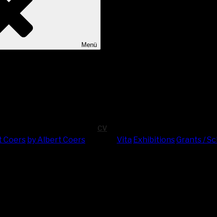
Menü
CV
t Coers
by Albert Coers
Vita
Exhi­bi­ti­ons
Grants / S