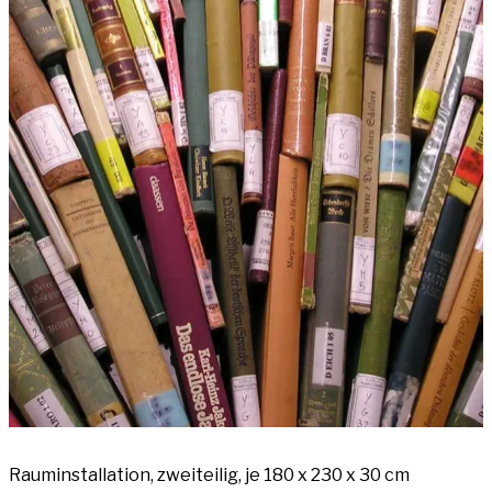
Raum­in­stal­la­ti­on, zwei­tei­lig, je 180 x 230 x 30 cm