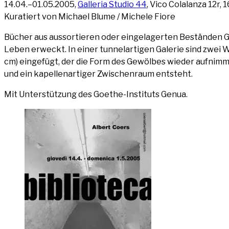
14.04.–01.05.2005,
Gal­le­ria Stu­dio 44
, Vico Colal­an­za 12r
Kura­tiert von Micha­el Blu­me / Miche­le Fiore
Bücher aus aus­sor­tie­ren oder ein­ge­la­ger­ten Bestän­den Ge
Leben erweckt. In einer tun­nel­ar­ti­gen Gale­rie sind zwe
cm) ein­ge­fügt, der die Form des Gewöl­bes wie­der auf­nimm
und ein kapel­len­ar­ti­ger Zwi­schen­raum entsteht.
Mit Unter­stüt­zung des Goe­the-Insti­tuts Genua.